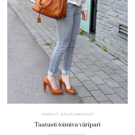
FARKUT
KAUPUNKIASUT
,
Taatusti toimiva väripari