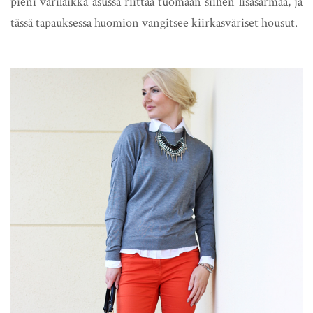
pieni väriläikkä asussa riittää tuomaan siihen lisäsärmää, ja
tässä tapauksessa huomion vangitsee kiirkasväriset housut.