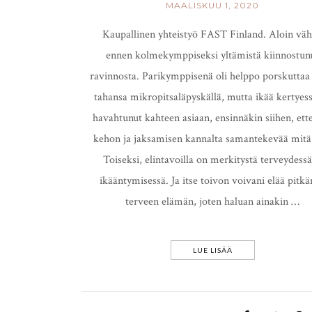
MAALISKUU 1, 2020
Kaupallinen yhteistyö FAST Finland. Aloin vä
ennen kolmekymppiseksi yltämistä kiinnostun
ravinnosta. Parikymppisenä oli helppo porskuttaa
tahansa mikropitsaläpyskällä, mutta ikää kertyes
havahtunut kahteen asiaan, ensinnäkin siihen, ette
kehon ja jaksamisen kannalta samantekevää mitä
Toiseksi, elintavoilla on merkitystä terveydessä
ikääntymisessä. Ja itse toivon voivani elää pitkä
terveen elämän, joten haluan ainakin …
LUE LISÄÄ