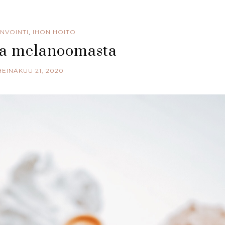
INVOINTI
,
IHON HOITO
ta melanoomasta
HEINÄKUU 21, 2020