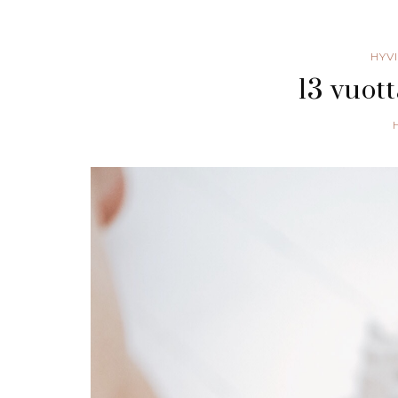
HYV
13 vuot