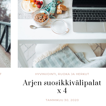
T
HYVINVOINTI
,
RUOKA JA HERKUT
Arjen suosikkivälipalat
x 4
TAMMIKUU 30, 2020