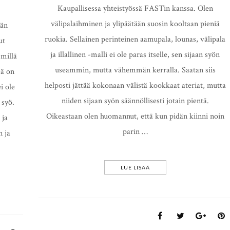
Kaupallisessa yhteistyössä FASTin kanssa. Olen
välipalaihminen ja ylipäätään suosin kooltaan pieniä
hän
ruokia. Sellainen perinteinen aamupala, lounas, välipala
ut
ja illallinen -malli ei ole paras itselle, sen sijaan syön
 millä
useammin, mutta vähemmän kerralla. Saatan siis
sä on
helposti jättää kokonaan välistä kookkaat ateriat, mutta
i ole
niiden sijaan syön säännöllisesti jotain pientä.
 syö.
Oikeastaan olen huomannut, että kun pidän kiinni noin
 ja
parin …
n ja
LUE LISÄÄ