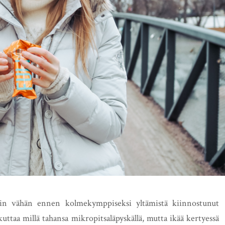
in vähän ennen kolmekymppiseksi yltämistä kiinnostunut
ttaa millä tahansa mikropitsaläpyskällä, mutta ikää kertyessä