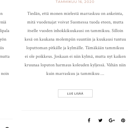
TAMMIKUU 16, 2020
en
Tiedän, että monen mielestä marraskuu on ankeinta,
eniä
mitä vuodenajat voivat Suomessa tuoda eteen, mutta
lipala
itselle vuoden inhokkikuukausi on tammikuu. Silloin
syön
kesä on kaukana molempiin suuntiin ja kuukausi tuntuu
is
loputtoman pitkälle ja kylmälle. Tämäkään tammikuu
 mutta
ei ole poikkeus. Joskaan ei niin kylmä, mutta nyt kaiken
.
kruunaa loputon harmaus koleuden kyljessä. Vähän niin
 noin
kuin marraskuu ja tammikuu …
LUE LISÄÄ