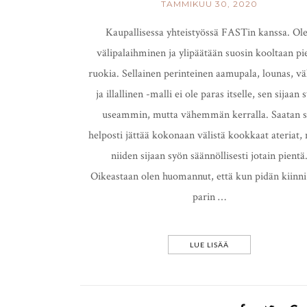
TAMMIKUU 30, 2020
Kaupallisessa yhteistyössä FASTin kanssa. Ol
välipalaihminen ja ylipäätään suosin kooltaan pi
ruokia. Sellainen perinteinen aamupala, lounas, vä
ja illallinen -malli ei ole paras itselle, sen sijaan 
useammin, mutta vähemmän kerralla. Saatan si
helposti jättää kokonaan välistä kookkaat ateriat,
niiden sijaan syön säännöllisesti jotain pientä
Oikeastaan olen huomannut, että kun pidän kiinni
parin …
LUE LISÄÄ