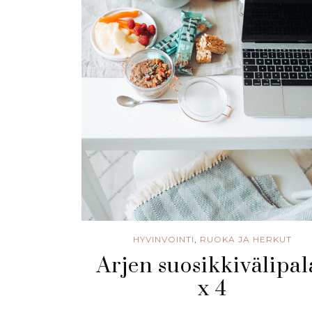
HYVINVOINTI
,
RUOKA JA HERKUT
Arjen suosikkivälipal
x 4