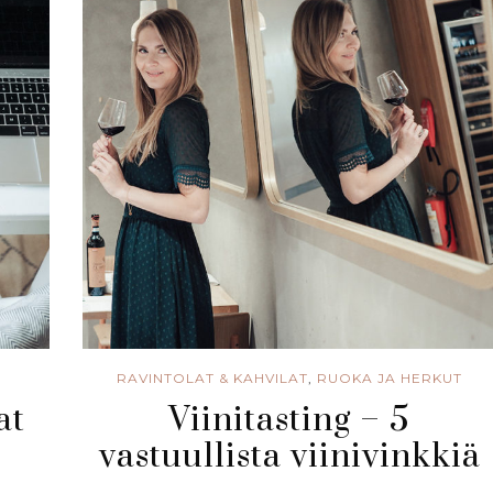
RAVINTOLAT & KAHVILAT
,
RUOKA JA HERKUT
at
Viinitasting – 5
vastuullista viinivinkkiä