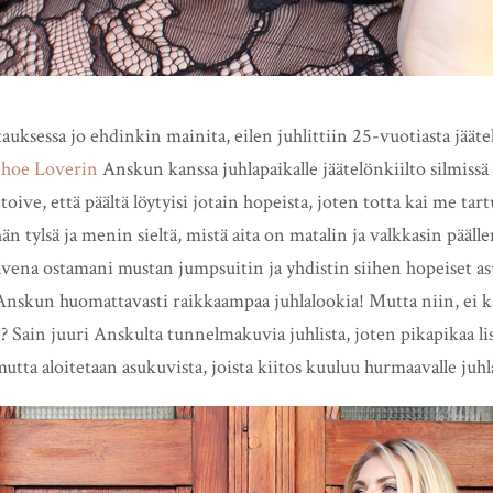
auksessa jo ehdinkin mainita, eilen juhlittiin 25-vuotiasta jää
Shoe Loverin
Anskun kanssa juhlapaikalle jäätelönkiilto silmissä
oive, että päältä löytyisi jotain hopeista, joten totta kai me tar
hän tylsä ja menin sieltä, mistä aita on matalin ja valkkasin pääl
lvena ostamani mustan jumpsuitin ja yhdistin siihen hopeiset asu
 Anskun huomattavasti raikkaampaa juhlalookia! Mutta niin, ei k
? Sain juuri Anskulta tunnelmakuvia juhlista, joten pikapikaa l
 mutta aloitetaan asukuvista, joista kiitos kuuluu hurmaavalle juhl