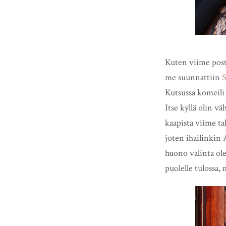
Kuten viime post
me suunnattiin
Kutsussa komeili t
Itse kyllä olin vä
kaapista viime ta
joten ihailinkin
huono valinta ole
puolelle tulossa,