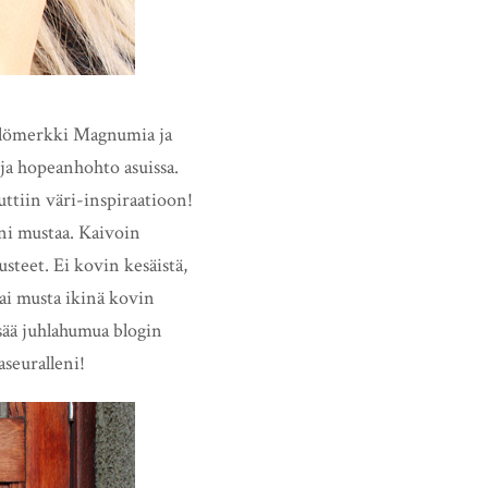
telömerkki Magnumia ja
 ja hopeanhohto asuissa.
tuttiin väri-inspiraatioon!
leni mustaa. Kaivoin
steet. Ei kovin kesäistä,
ai musta ikinä kovin
isää juhlahumua blogin
aseuralleni!