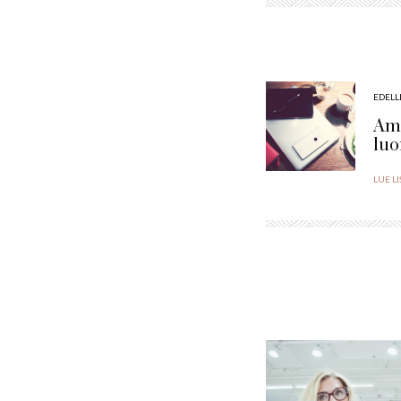
EDELL
Amm
lu
LUE L