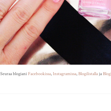
Seuraa blogiani
Facebookissa
,
Instagramissa
,
Blogilistalla
ja
Blog