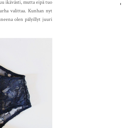
u ikävästi, mutta eipä tuo
HAE
urha valittaa. Kunhan nyt
neena olen pälyillyt juuri