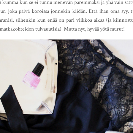
ttä kumma kun se ei tunnu menevän paremmaksi ja yhä vain sattu
kun joka päivä koroissa jonnekin kiidän. Että ihan oma syy, t
anisi, siihenkin kun enää on pari viikkoa aikaa (ja kiinnostu
matkakohteiden tulvauutisia). Mutta nyt, hyvää yötä murut!