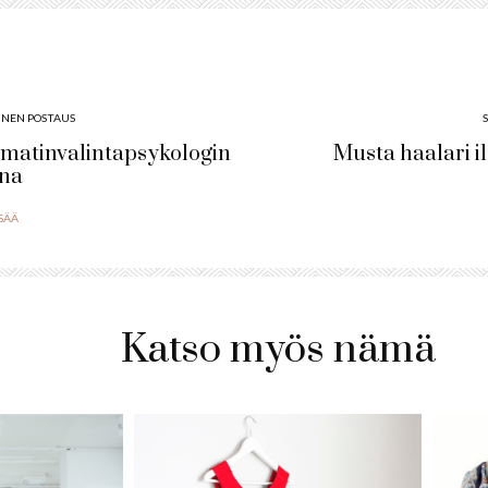
INEN POSTAUS
atinvalintapsykologin
Musta haalari i
ona
ISÄÄ
Katso myös nämä