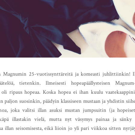
n Magnumin 25-vuotissynttäreitä ja komeasti juhlittiinkin! Il
ätelöä, tietenkin. Ilmeisesti hopeapäällysteisen Magnu
oli ripaus hopeaa. Koska hopea ei ihan kuulu vaatekaappini 
in paljon suosinkin, päädyin klassiseen mustaan ja yhdistin sii
oa, joka valitsi illan asuksi mustan jumpsuitin (ja hopeiset
hkäpä illastakin vielä, mutta nyt väsymys painaa ja sänky k
 illan seisomisesta, eikä liioin jo yli pari viikkoa sitten nyrj