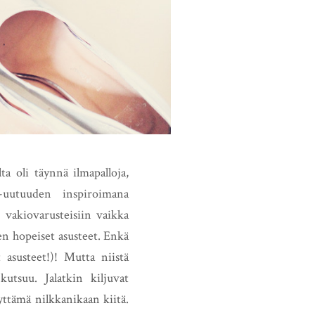
ta oli täynnä ilmapalloja,
m-uutuuden inspiroimana
vakiovarusteisiin vaikka
hen hopeiset asusteet. Enkä
 asusteet!)! Mutta niistä
utsuu. Jalatkin kiljuvat
äyttämä nilkkanikaan kiitä.