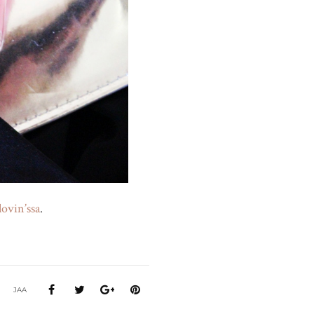
lovin’ssa
.
JAA