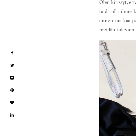
Olen kitissyt, e
taida olla ihme 
ennen matkaa par
meidän tulevien 