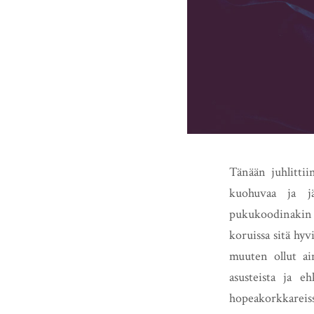
Tänään juhlittii
kuohuvaa ja jä
pukukoodinakin 
koruissa sitä hyv
muuten ollut ain
asusteista ja e
hopeakorkkareissa