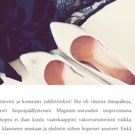
eitä ja komeasti juhlittiinkin! Ilta oli täynnä ilmapalloja,
sesti hopeapäällysteisen Magnum-uutuuden inspiroimana
opea ei ihan kuulu vaatekaappini vakiovarusteisiin vaikka
n klassiseen mustaan ja yhdistin siihen hopeiset asusteet. Enkä