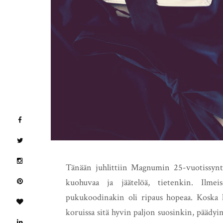
Tänään juhlittiin Magnumin 25-vuotissynttär
kuohuvaa ja jäätelöä, tietenkin. Ilmei
pukukoodinakin oli ripaus hopeaa. Koska h
koruissa sitä hyvin paljon suosinkin, päädyi