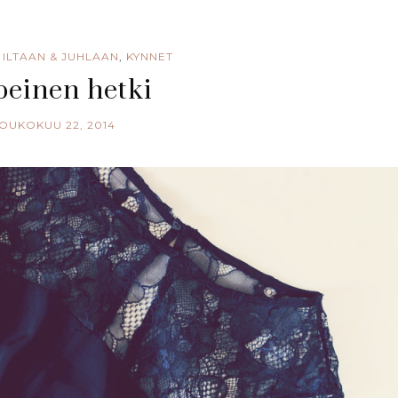
,
ILTAAN & JUHLAAN
,
KYNNET
einen hetki
OUKOKUU 22, 2014