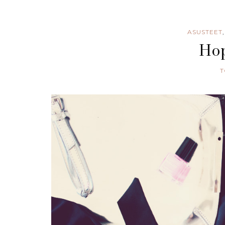
ASUSTEET
Hop
T