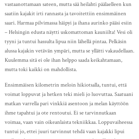
vastaanottamaan sateen, mutta sää heilahti päälaelleen kun
saatiin kajakit irti rannasta ja tavoitettiin ensimmäinen
saari. Harmaa pilvimassa häipyi ja ihana aurinko pääsi esiin
– Helsingin edusta näytti uskomattoman kauniilta! Vesi oli
tyyni ja tuntui hassulta lipua niin lähellä pintaa. Pelkäsin
alussa kajakin vetävän ympäri, mutta se yllätti vakaudellaan.
Kuulemma sitä ei ole ihan helppo saada keikahtamaan,
mutta toki kaikki on mahdollista.
Ensimmäisen kilometrin meloin hikiotsalla, tuntui, että
voimat loppuvat ja hetken teki mieli jo luovuttaa. Saatuani
matkan varrella pari vinkkiä asentoon ja melan käyttöön
ihme tapahtui ja ote rentoutui. Ei se tarvinnutkaan
voimaa, vaan vain oikeanlaista tekniikkaa. Loppuvaiheessa
tuntui jo, ettei juuri tarvinnut tehdä vaan kajakki lipui