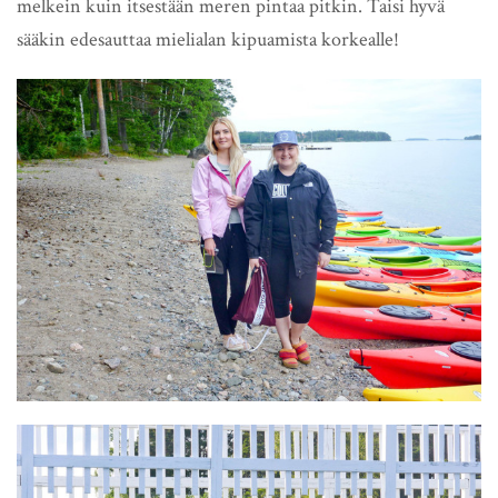
melkein kuin itsestään meren pintaa pitkin. Taisi hyvä
sääkin edesauttaa mielialan kipuamista korkealle!