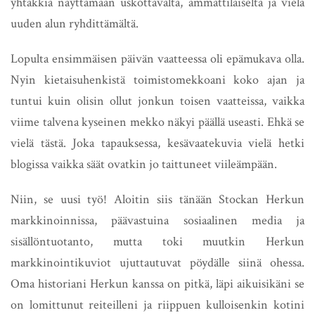
yhtäkkiä näyttämään uskottavalta, ammattilaiselta ja vielä
uuden alun ryhdittämältä.
Lopulta ensimmäisen päivän vaatteessa oli epämukava olla.
Nyin kietaisuhenkistä toimistomekkoani koko ajan ja
tuntui kuin olisin ollut jonkun toisen vaatteissa, vaikka
viime talvena kyseinen mekko näkyi päällä useasti. Ehkä se
vielä tästä. Joka tapauksessa, kesävaatekuvia vielä hetki
blogissa vaikka säät ovatkin jo taittuneet viileämpään.
Niin, se uusi työ! Aloitin siis tänään Stockan Herkun
markkinoinnissa, päävastuina sosiaalinen media ja
sisällöntuotanto, mutta toki muutkin Herkun
markkinointikuviot ujuttautuvat pöydälle siinä ohessa.
Oma historiani Herkun kanssa on pitkä, läpi aikuisikäni se
on lomittunut reiteilleni ja riippuen kulloisenkin kotini