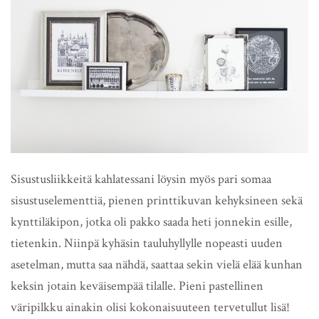
Sisustusliikkeitä kahlatessani löysin myös pari somaa
sisustuselementtiä, pienen printtikuvan kehyksineen sekä
kynttiläkipon, jotka oli pakko saada heti jonnekin esille,
tietenkin. Niinpä kyhäsin tauluhyllylle nopeasti uuden
asetelman, mutta saa nähdä, saattaa sekin vielä elää kunhan
keksin jotain keväisempää tilalle. Pieni pastellinen
väripilkku ainakin olisi kokonaisuuteen tervetullut lisä!