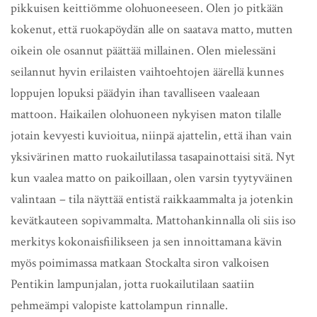
pikkuisen keittiömme olohuoneeseen. Olen jo pitkään
kokenut, että ruokapöydän alle on saatava matto, mutten
oikein ole osannut päättää millainen. Olen mielessäni
seilannut hyvin erilaisten vaihtoehtojen äärellä kunnes
loppujen lopuksi päädyin ihan tavalliseen vaaleaan
mattoon. Haikailen olohuoneen nykyisen maton tilalle
jotain kevyesti kuvioitua, niinpä ajattelin, että ihan vain
yksivärinen matto ruokailutilassa tasapainottaisi sitä. Nyt
kun vaalea matto on paikoillaan, olen varsin tyytyväinen
valintaan – tila näyttää entistä raikkaammalta ja jotenkin
kevätkauteen sopivammalta. Mattohankinnalla oli siis iso
merkitys kokonaisfiilikseen ja sen innoittamana kävin
myös poimimassa matkaan Stockalta siron valkoisen
Pentikin lampunjalan, jotta ruokailutilaan saatiin
pehmeämpi valopiste kattolampun rinnalle.