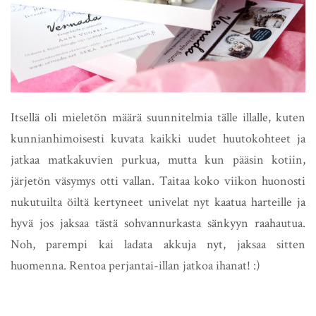
Itsellä oli mieletön määrä suunnitelmia tälle illalle, kuten
kunnianhimoisesti kuvata kaikki uudet huutokohteet ja
jatkaa matkakuvien purkua, mutta kun pääsin kotiin,
järjetön väsymys otti vallan. Taitaa koko viikon huonosti
nukutuilta öiltä kertyneet univelat nyt kaatua harteille ja
hyvä jos jaksaa tästä sohvannurkasta sänkyyn raahautua.
Noh, parempi kai ladata akkuja nyt, jaksaa sitten
huomenna. Rentoa perjantai-illan jatkoa ihanat! :)