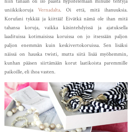
niin tänään oli ilo päästä hypistelemään minulle tehtyjä
uniikkikoruja
Vernadalta
. Oi että, mitä ihanuuksia.
Korufani tykkää ja kiittää! Eivätkä nämä ole ihan mitä
tahansa koruja, vaikka käsintehdyissä ja ajatuksella
laadituissa kotimaisissa koruissa on jo itsessään paljon
paljon enemmän kuin keskivertokoruissa. Sen lisäksi
näissä on hauska twisti, mutta siitä lisää myöhemmin,
kunhan pääsen siirtämään korut laatikoista paremmille
paikoille, eli ihoa vasten.