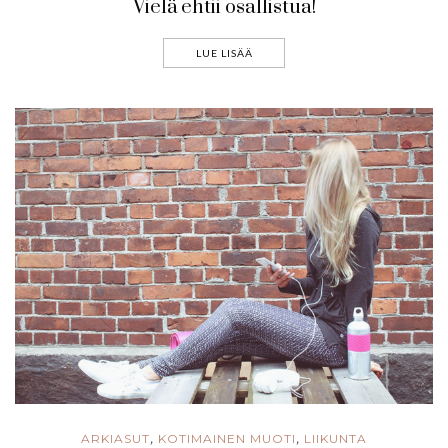
Vielä ehtii osallistua!
LUE LISÄÄ
ARKIASUT
KOTIMAINEN MUOTI
LIIKUNTA
,
,