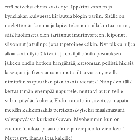
että hetkeksi ehdin avata nyt läppärini kannen ja
kynsilakan kuivuessa kirjautua blogin pariin. Sisällä on
mielettömän kuuma ja läpivetokaan ei tällä kertaa tunnu,
siitä huolimatta olen tarttunut imurinvarteen, leiponut,
siivonnut ja tulinpa jopa tapetoineeksikin. Nyt pikku hiljaa
alkaa koti näyttää kivalta ja ehkäpä tämän postauksen
jälkeen ehdin hetken hengähtää, katsomaan peilistä hikisiä
kasvojani ja freesaamaan ilmettä iltaa varten, meille
nimittäin saapuu ihan pian ihania vieraita! Niinpä en tällä
kertaa tämän enempää naputtele, mutta vilautan teille
vähän pöydän kulmaa. Ehdin nimittäin siivotessa napata
meidän kalkkimaalilla persikansävyiseksi maalamastani
sohvapöydästä kurkistuskuvan. Myöhemmin kun on
enemmän aikaa, palaan tänne parempien kuvien kera!
Mutta nyt, ihanaa iltaa kaikille!