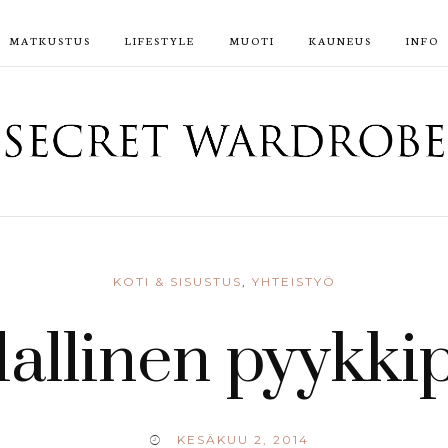
MATKUSTUS
LIFESTYLE
MUOTI
KAUNEUS
INFO
KOTI & SISUSTUS
,
YHTEISTYÖ
allinen pyykki
KESÄKUU 2, 2014