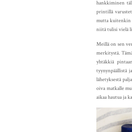
hankkiminen täll
printillä varustet
mutta kuitenkin v
niitä tulisi vielä 
Meillä on sen ve
merkitystä. Tämä
yhtäkkiä pintaa
tyynynpäällistä j
lähetyksestä pal
oiva matkalle mu
aikaa hautua ja k