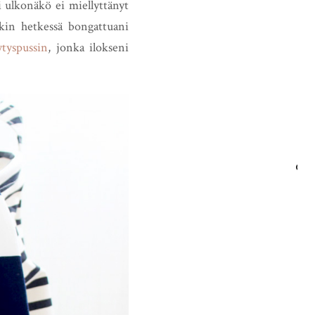
ai ulkonäkö ei miellyttänyt
nkin hetkessä bongattuani
lytyspussin
, jonka ilokseni
HAE