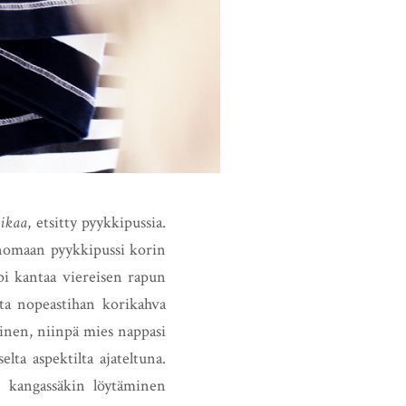
aikaa
, etsitty pyykkipussia.
enomaan pyykkipussi korin
pi kantaa viereisen rapun
tta nopeastihan korikahva
linen, niinpä mies nappasi
elta aspektilta ajateltuna.
n kangassäkin löytäminen