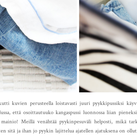
ikutti kuvien perusteella loistavasti juuri pyykkipussiksi käyv
lussa, että osoittautuuko kangaspussi luonnossa liian pieneksi,
 mainio! Meillä venähtää pyykinpesuväli helposti, mikä tark
en sitä ja ihan jo pyykin lajittelua ajatellen ajatuksena on ollu