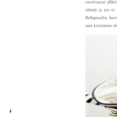
osoittautui yllät
silmää ja jos ei
Bellapuodin hu
sain kotiimme yh