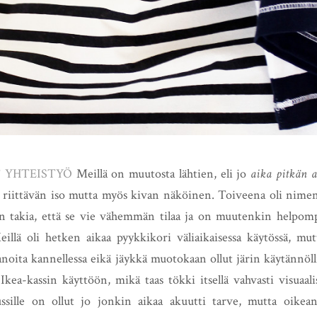
T YHTEISTYÖ
Meillä on muutosta lähtien, eli jo
aika pitkän 
on riittävän iso mutta myös kivan näköinen. Toiveena oli nim
en takia, että se vie vähemmän tilaa ja on muutenkin helpom
illä oli hetken aikaa pyykkikori väliaikaisessa käytössä, mu
kanoita kannellessa eikä jäykkä muotokaan ollut järin käytännöl
kea-kassin käyttöön, mikä taas tökki itsellä vahvasti visuaalis
ssille on ollut jo jonkin aikaa akuutti tarve, mutta oikea