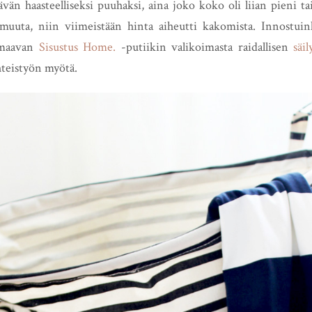
tävän haasteelliseksi puuhaksi, aina joko koko oli liian pieni t
 muuta, niin viimeistään hinta aiheutti kakomista. Innostui
rmaavan
Sisustus Home.
-putiikin valikoimasta raidallisen
säi
teistyön myötä.