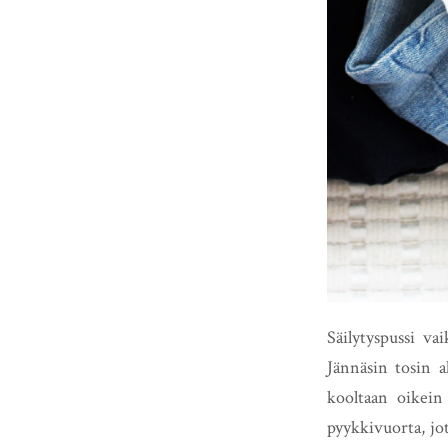
Säilytyspussi va
Jännäsin tosin a
kooltaan oikein
pyykkivuorta, jot