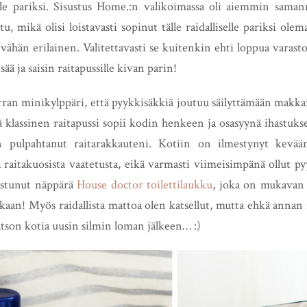
e pariksi. Sisustus Home.:n valikoimassa oli aiemmin samanma
tu, mikä olisi loistavasti sopinut tälle raidalliselle pariksi ole
ähän erilainen. Valitettavasti se kuitenkin ehti loppua varasto
lisää ja saisin raitapussille kivan parin!
rran minikylppäri, että pyykkisäkkiä joutuu säilyttämään makkar
 klassinen raitapussi sopii kodin henkeen ja osasyynä ihastukse
n pulpahtanut raitarakkauteni. Kotiin on ilmestynyt kevään
a raitakuosista vaatetusta, eikä varmasti viimeisimpänä ollut p
jastunut näppärä
House doctor toilettilaukku
, joka on mukavan ti
kaan! Myös raidallista mattoa olen katsellut, mutta ehkä annan
atson kotia uusin silmin loman jälkeen… :)