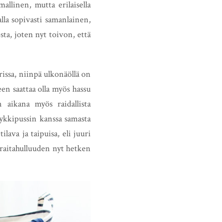
llinen, mutta erilaisella
malla sopivasti samanlainen,
sta, joten nyt toivon, että
issa, niinpä ulkonäöllä on
en saattaa olla myös hassu
 aikana myös raidallista
yykkipussin kanssa samasta
lava ja taipuisa, eli juuri
 raitahulluuden nyt hetken