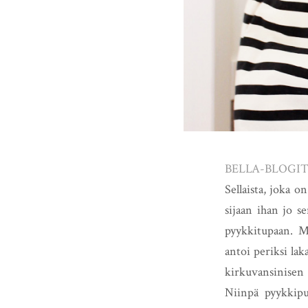
BELLA-BLOGI
Sellaista, joka 
sijaan ihan jo s
pyykkitupaan. Me
antoi periksi la
kirkuvansinisen I
Niinpä pyykkipu