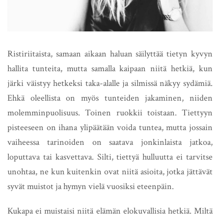
Ristiriitaista, samaan aikaan haluan säilyttää tietyn kyvyn
hallita tunteita, mutta samalla kaipaan niitä hetkiä, kun
järki väistyy hetkeksi taka-alalle ja silmissä näkyy sydämiä.
Ehkä oleellista on myös tunteiden jakaminen, niiden
molemminpuolisuus. Toinen ruokkii toistaan. Tiettyyn
pisteeseen on ihana ylipäätään voida tuntea, mutta jossain
vaiheessa tarinoiden on saatava jonkinlaista jatkoa,
loputtava tai kasvettava. Silti, tiettyä hulluutta ei tarvitse
unohtaa, ne kun kuitenkin ovat niitä asioita, jotka jättävät
syvät muistot ja hymyn vielä vuosiksi eteenpäin.
Kukapa ei muistaisi niitä elämän elokuvallisia hetkiä. Miltä