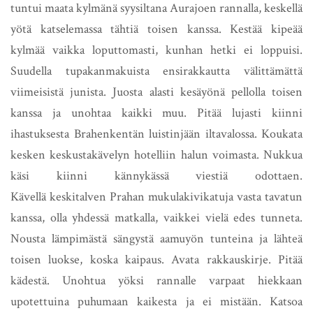
tuntui maata kylmänä syysiltana Aurajoen rannalla, keskellä
yötä katselemassa tähtiä toisen kanssa. Kestää kipeää
kylmää vaikka loputtomasti, kunhan hetki ei loppuisi.
Suudella tupakanmakuista ensirakkautta välittämättä
viimeisistä junista. Juosta alasti kesäyönä pellolla toisen
kanssa ja unohtaa kaikki muu. Pitää lujasti kiinni
ihastuksesta Brahenkentän luistinjään iltavalossa. Koukata
kesken keskustakävelyn hotelliin halun voimasta. Nukkua
käsi kiinni kännykässä viestiä odottaen.
Kävellä keskitalven Prahan mukulakivikatuja vasta tavatun
kanssa, olla yhdessä matkalla, vaikkei vielä edes tunneta.
Nousta lämpimästä sängystä aamuyön tunteina ja lähteä
toisen luokse, koska kaipaus. Avata rakkauskirje. Pitää
kädestä. Unohtua yöksi rannalle varpaat hiekkaan
upotettuina puhumaan kaikesta ja ei mistään. Katsoa