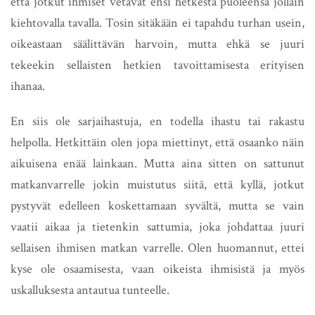
että jotkut ihmiset vetävät ensi hetkestä puoleensa jollain
kiehtovalla tavalla. Tosin sitäkään ei tapahdu turhan usein,
oikeastaan säälittävän harvoin, mutta ehkä se juuri
tekeekin sellaisten hetkien tavoittamisesta erityisen
ihanaa.
En siis ole sarjaihastuja, en todella ihastu tai rakastu
helpolla. Hetkittäin olen jopa miettinyt, että osaanko näin
aikuisena enää lainkaan. Mutta aina sitten on sattunut
matkanvarrelle jokin muistutus siitä, että kyllä, jotkut
pystyvät edelleen koskettamaan syvältä, mutta se vain
vaatii aikaa ja tietenkin sattumia, joka johdattaa juuri
sellaisen ihmisen matkan varrelle. Olen huomannut, ettei
kyse ole osaamisesta, vaan oikeista ihmisistä ja myös
uskalluksesta antautua tunteelle.