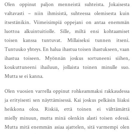
Olen oppinut paljon menneistä suhteista. Jokaisesta
valtavasti – niin ihmisistä, suhteessa olemisesta kuin
itsestänikin. Viimeisimpiä oppejani on antaa enemmän
luottoa alkuintuitiolle. Sille, miltä ensi kohtaamiset
toisen kanssa tuntuvat. Millaiseksi tunnen itseni.
Tuntuuko yhteys. En halua ihastua toisen ihastukseen, vaan
ihastua toiseen. Myönnän joskus sortuneeni siihen,
koukuttuneeni ihailuun, jollaista toinen minulle suo.
Mutta se ei kanna.
Olen vuosien varrella oppinut rohkeammaksi rakkaudessa
ja erityisesti sen näyttämisessä. Kai joskus pelkäsin liiaksi
heikkona oloa. Riskiä, että toinen ei välttämättä
mielly minuun, mutta minä olenkin alasti toisen edessä.
Mutta mitä enemmän asiaa ajattelen, sitä varmempi olen