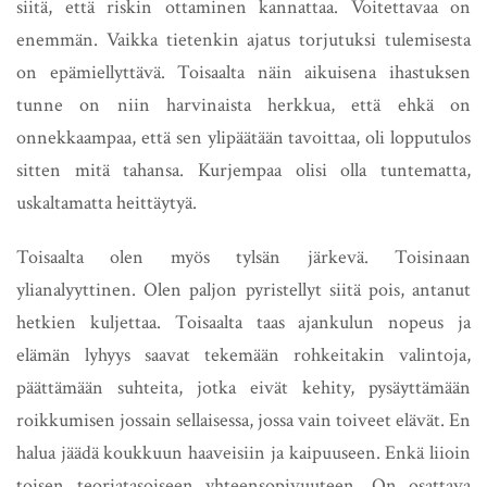
siitä, että riskin ottaminen kannattaa. Voitettavaa on
enemmän. Vaikka tietenkin ajatus torjutuksi tulemisesta
on epämiellyttävä. Toisaalta näin aikuisena ihastuksen
tunne on niin harvinaista herkkua, että ehkä on
onnekkaampaa, että sen ylipäätään tavoittaa, oli lopputulos
sitten mitä tahansa.
Kurjempaa olisi olla tuntematta,
uskaltamatta heittäytyä.
Toisaalta olen myös tylsän järkevä. Toisinaan
ylianalyyttinen. Olen paljon pyristellyt siitä pois, antanut
hetkien kuljettaa. Toisaalta taas ajankulun nopeus ja
elämän lyhyys saavat tekemään rohkeitakin valintoja,
päättämään suhteita, jotka eivät kehity, pysäyttämään
roikkumisen jossain sellaisessa, jossa vain toiveet elävät. En
halua jäädä koukkuun haaveisiin ja kaipuuseen. Enkä liioin
toisen teoriatasoiseen yhteensopivuuteen. On osattava