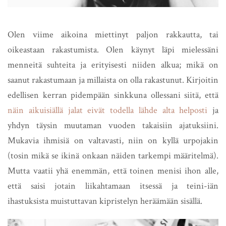
Olen viime aikoina miettinyt paljon rakkautta, tai
oikeastaan rakastumista. Olen käynyt läpi mielessäni
menneitä suhteita ja erityisesti niiden alkua; mikä on
saanut rakastumaan ja millaista on olla rakastunut. Kirjoitin
edellisen kerran pidempään sinkkuna ollessani siitä, että
näin aikuisiällä jalat eivät todella lähde alta helposti
ja
yhdyn täysin muutaman vuoden takaisiin ajatuksiini.
Mukavia ihmisiä on valtavasti, niin on kyllä urpojakin
(tosin mikä se ikinä onkaan näiden tarkempi määritelmä).
Mutta vaatii yhä enemmän, että toinen menisi ihon alle,
että saisi jotain liikahtamaan itsessä ja teini-iän
ihastuksista muistuttavan kipristelyn heräämään sisällä.