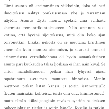
Tämä asunto oli ensimmäinen viikkoihin, joka sai heti
ilmoituksen nähtyä ponkaisemaan ylös ja varaamaan
näytön. Asunto täytti monta speksiä aina vanhasta
charmista remonttikuntoisuuteen. Näin asunnon sekä
kotina, että hyvänä sijoituksena, mitä olin koko ajan
toivonutkin. Lisäksi neliöitä oli se muutama kriittinen
enemmän kuin monissa aiemmissa, ja suureksi onneksi
erinomaisena vertailukohtana oli hyvin samankaltainen
asunto pari kuukauden takaa (joskaan ei ihan näin kiva). Se
antoi mahdollisuuden peilata ihan lyhyessä ajassa
tapahtunutta asetelman muutosta hinnoissa. Menin
näyttöön pitkän listan kanssa, ja soitin isännöitsijälle
(kuten muissakin kohteissa, joista olin ollut kiinnostunut),
mutta tämän lisäksi googlasin myös taloyhtiön hallituksen
puheenjohtajan tiedot ja soitin hänelle. Kyselin ja tutkin.