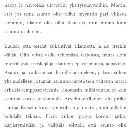
näkyä ja näytöissä siirryttiin yksityisnäyttöihin. Mietin,
että jos tämä asunto olisi tullut myyntiin pari viikkoa
aiemmin, tilanne olisi ollut ihan eri, niin minun kuin
asunnon suhteen.
Luulen, että ostajat säikähtivät tilannetta ja kai itsekin
vähän. Olin viittä vaille tekemässä tarjousta, mutta aloin
miettiä asbestiriskejä ja tilanteen epävarmuutta, ja pakitin.
Asunto jäi roikkumaan listoille ja mieleen, palasin siihen
yhä uudelleen ja tämän asunnon myötä tein valtavan määrä
erilaisia remppaselvityksiä. Huomasin, miltä tuntuu se, kun
asuntoa asuttaa jo vauhdilla. Arvelin, että juuri siltä pitäisi
tuntua. Katselin kuvia yömyöhään ja mietin, mitä millekin
kohdalle tekisin. Parin viikon päästä korona jatkoi
kärjistymistään ja välittäjä soitteli, että asunto olisi