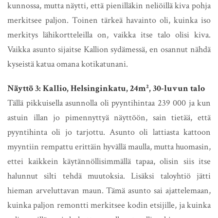
kunnossa, mutta näytti, että pienilläkin neliöillä kiva pohja
merkitsee paljon. Toinen tärkeä havainto oli, kuinka iso
merkitys lähikortteleilla on, vaikka itse talo olisi kiva.
Vaikka asunto sijaitse Kallion sydämessä, en osannut nähdä
kyseistä katua omana kotikatunani.
Näyttö 3: Kallio, Helsinginkatu, 24m², 30-luvun talo
Tällä pikkuisella asunnolla oli pyyntihintaa 239 000 ja kun
astuin illan jo pimennyttyä näyttöön, sain tietää, että
pyyntihinta oli jo tarjottu. Asunto oli lattiasta kattoon
myyntiin rempattu erittäin hyvällä maulla, mutta huomasin,
ettei kaikkein käytännöllisimmällä tapaa, olisin siis itse
halunnut silti tehdä muutoksia. Lisäksi taloyhtiö jätti
hieman arveluttavan maun. Tämä asunto sai ajattelemaan,
kuinka paljon remontti merkitsee kodin etsijille, ja kuinka