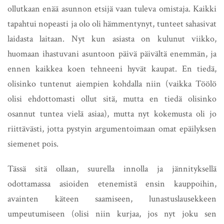
ollutkaan enää asunnon etsijä vaan tuleva omistaja. Kaikki
tapahtui nopeasti ja olo oli hämmentynyt, tunteet sahasivat
laidasta laitaan. Nyt kun asiasta on kulunut viikko,
huomaan ihastuvani asuntoon päivä päivältä enemmän, ja
ennen kaikkea koen tehneeni hyvät kaupat. En tiedä,
olisinko tuntenut aiempien kohdalla niin (vaikka Töölö
olisi ehdottomasti ollut sitä, mutta en tiedä olisinko
osannut tuntea vielä asiaa), mutta nyt kokemusta oli jo
riittävästi, jotta pystyin argumentoimaan omat epäilyksen
siemenet pois.
Tässä sitä ollaan, suurella innolla ja jännityksellä
odottamassa asioiden etenemistä ensin kauppoihin,
avainten käteen saamiseen, lunastuslausekkeen
umpeutumiseen (olisi niin kurjaa, jos nyt joku sen