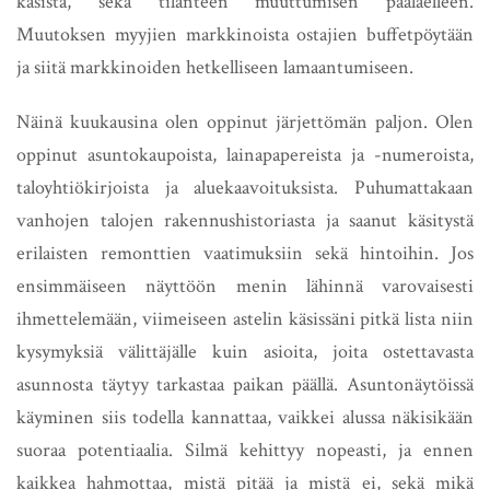
käsistä, sekä tilanteen muuttumisen päälaelleen.
Muutoksen myyjien markkinoista ostajien buffetpöytään
ja siitä markkinoiden hetkelliseen lamaantumiseen.
Näinä kuukausina olen oppinut järjettömän paljon. Olen
oppinut asuntokaupoista, lainapapereista ja -numeroista,
taloyhtiökirjoista ja aluekaavoituksista. Puhumattakaan
vanhojen talojen rakennushistoriasta ja saanut käsitystä
erilaisten remonttien vaatimuksiin sekä hintoihin. Jos
ensimmäiseen näyttöön menin lähinnä varovaisesti
ihmettelemään, viimeiseen astelin käsissäni pitkä lista niin
kysymyksiä välittäjälle kuin asioita, joita ostettavasta
asunnosta täytyy tarkastaa paikan päällä. Asuntonäytöissä
käyminen siis todella kannattaa, vaikkei alussa näkisikään
suoraa potentiaalia. Silmä kehittyy nopeasti, ja ennen
kaikkea hahmottaa, mistä pitää ja mistä ei, sekä mikä