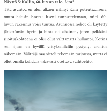
Näyttö 5: Kallio, 60-luvun talo, 26m²
Tätä asuntoa en alun alkaen nähnyt järin potentiaalisena,
mutta halusin haastaa itseni tunnustelemaan, miltä 60-
luvun rakennus voisi tuntua. Asunnossa neliöt oli käytetty
järjettömän hyvin ja hinta oli alhainen, joten pelkkänä
sijoituskohteena ei olisi ollut välttämättä hullumpi. Kotina
sen sijaan en hyvällä yritykselläkään pystynyt asuntoa
näkemään. Välittäjä maanitteli tekemään tarjousta, mutta ei
ollut omalla kohdalla vakavasti otettava vaihtoehto.