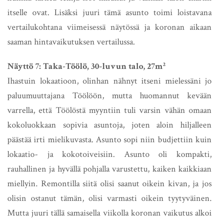
itselle ovat. Lisäksi juuri tämä asunto toimi loistavana
vertailukohtana viimeisessä näytössä ja koronan aikaan
saaman hintavaikutuksen vertailussa.
Näyttö 7: Taka-Töölö, 30-luvun talo, 27m²
Ihastuin lokaatioon, olinhan nähnyt itseni mielessäni jo
paluumuuttajana Töölöön, mutta huomannut kevään
varrella, että Töölöstä myyntiin tuli varsin vähän omaan
kokoluokkaan sopivia asuntoja, joten aloin hiljalleen
päästää irti mielikuvasta. Asunto sopi niin budjettiin kuin
lokaatio- ja kokotoiveisiin. Asunto oli kompakti,
rauhallinen ja hyvällä pohjalla varustettu, kaiken kaikkiaan
miellyin. Remontilla siitä olisi saanut oikein kivan, ja jos
olisin ostanut tämän, olisi varmasti oikein tyytyväinen.
Mutta juuri tällä samaisella viikolla koronan vaikutus alkoi