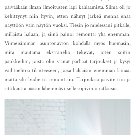
päivääkään ilman ilmoitusten läpi kahlaamista. Silmä oli jo
kehittynyt niin hyvin, etten nähnyt järkeä mennä enää
näyttöön vain näytön vuoksi. Tiesin jo mielessäni pitkälle,
millaista haluan, ja siinä painoi remontti yhä enemmän.
Viimeisimmän asuntonäytön kohdalla myös huomasin,
mitä muutama ekstraneliö tekevät, joten soitin
pankkeihin, joista olin saanut parhaat tarjoukset ja kysyi
vaihtoehtoa tilanteeseen, jossa haluaisin enemmän lainaa,
mutta silti budjettia remonttiin. Tarjouksia päivitettiin ja
sitä kautta pääsin lähemmäs itselle sopivinta ratkaisua.