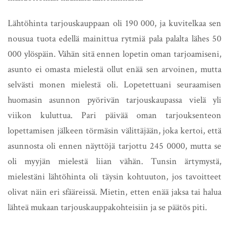
Lähtöhinta tarjouskauppaan oli 190 000, ja kuvitelkaa sen
nousua tuota edellä mainittua rytmiä pala palalta lähes 50
000 ylöspäin. Vähän sitä ennen lopetin oman tarjoamiseni,
asunto ei omasta mielestä ollut enää sen arvoinen, mutta
selvästi monen mielestä oli. Lopetettuani seuraamisen
huomasin asunnon pyörivän tarjouskaupassa vielä yli
viikon kuluttua. Pari päivää oman tarjouksenteon
lopettamisen jälkeen törmäsin välittäjään, joka kertoi, että
asunnosta oli ennen näyttöjä tarjottu 245 0000, mutta se
oli myyjän mielestä liian vähän. Tunsin ärtymystä,
mielestäni lähtöhinta oli täysin kohtuuton, jos tavoitteet
olivat näin eri sfääreissä. Mietin, etten enää jaksa tai halua
lähteä mukaan tarjouskauppakohteisiin ja se päätös piti.