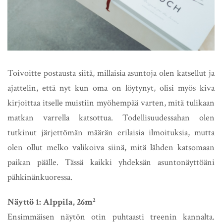
Toivoitte postausta siitä, millaisia asuntoja olen katsellut ja
ajattelin, että nyt kun oma on löytynyt, olisi myös kiva
kirjoittaa itselle muistiin myöhempää varten, mitä tulikaan
matkan varrella katsottua. Todellisuudessahan olen
tutkinut järjettömän määrän erilaisia ilmoituksia, mutta
olen ollut melko valikoiva siinä, mitä lähden katsomaan
paikan päälle. Tässä kaikki yhdeksän asuntonäyttöäni
pähkinänkuoressa.
Näyttö 1: Alppila, 26m²
Ensimmäisen näytön otin puhtaasti treenin kannalta.