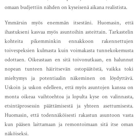
omaan budjettiin nähden on kyseisenä aikana realistista.
Ymmärsin myös enemmän itsestäni. Huomasin, että
ihastukseni kasvaa myös asuntoihin asteittain. Tarkastelin
kohteita pikemminkin ennakkoon rakennettujen
toivespeksien kulmasta kuin voimakasta tunnekokemusta
odottaen. Oikeastaan en sitä toivonutkaan, en halunnut
nopean tunteen häiritsevän ostopäätöstä, vaikka toki
mieltymys ja potentiaalin näkeminen on löydyttävä.
Uskoin ja uskon edelleen, että myös asuntojen kanssa on
monta oikeaa vaihtoehtoa ja lopulta kyse on valinnasta,
etsintäprosessin päättämisestä ja yhteen asettumisesta.
Huomasin, että todennäköisesti rakastun asuntoon vasta
kun pääsen laittamaan ja remontoimaan sitä itse oman
näköiseksi.