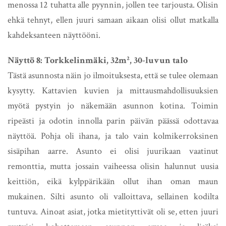
menossa 12 tuhatta alle pyynnin, jollen tee tarjousta. Olisin
ehkä tehnyt, ellen juuri samaan aikaan olisi ollut matkalla
kahdeksanteen näyttööni.
Näyttö 8: Torkkelinmäki, 32m², 30-luvun talo
Tästä asunnosta näin jo ilmoituksesta, että se tulee olemaan
kysytty. Kattavien kuvien ja mittausmahdollisuuksien
myötä pystyin jo näkemään asunnon kotina. Toimin
ripeästi ja odotin innolla parin päivän päässä odottavaa
näyttöä. Pohja oli ihana, ja talo vain kolmikerroksinen
sisäpihan aarre. Asunto ei olisi juurikaan vaatinut
remonttia, mutta jossain vaiheessa olisin halunnut uusia
keittiön, eikä kylppärikään ollut ihan oman maun
mukainen. Silti asunto oli valloittava, sellainen kodilta
tuntuva. Ainoat asiat, jotka mietityttivät oli se, etten juuri