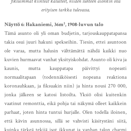
fiksuimmat kiinteät kalusteet, niiden suhteen aionkin olla
erityisen tarkka tulevassa.
Näyttö 6: Hakaniemi, 36m², 1908-luvun talo
Tämä asunto oli yli oman budjetin, tarjouskauppatapansa
takia osui juuri hakuni spekseihin. Tiesin, ettei asuntoon
ole varaa, mutta halusin välttämättä nähdä kaikki nuo
kuvien hurmaavat vanhat yksityiskohdat. Asunto oli kiva ja
kaunis, mutta kauppatapa päivittyi nopeasti
normaalitapaan (todennäköisesti nopeana reaktiona
koronauhkaan, ja fiksuakin niin) ja hinta nousi 270 000,
jonka jälkeen se katosi listoilta. Yksiö olisi kuitenkin
vaatinut remonttia, eikä pohja tai näkymä olleet kaikkein
parhaat, joten hinta tuntui hurjalle. Olen todella iloinen,
että kävin asunnossa, sillä se vahvisti käsitystäni siitä,
kuinka tärkeä tekijä isot ikkunat ja vanhan talon charmi