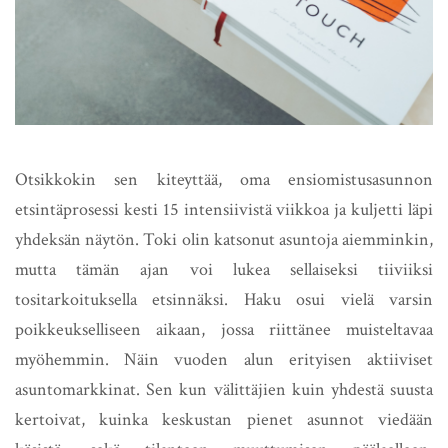
Otsikkokin sen kiteyttää, oma ensiomistusasunnon
etsintäprosessi kesti 15 intensiivistä viikkoa ja kuljetti läpi
yhdeksän näytön. Toki olin katsonut asuntoja aiemminkin,
mutta tämän ajan voi lukea sellaiseksi tiiviiksi
tositarkoituksella etsinnäksi. Haku osui vielä varsin
poikkeukselliseen aikaan, jossa riittänee muisteltavaa
myöhemmin. Näin vuoden alun erityisen aktiiviset
asuntomarkkinat. Sen kun välittäjien kuin yhdestä suusta
kertoivat, kuinka keskustan pienet asunnot viedään