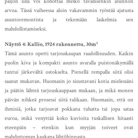
paljon sillä voi kohottaa melko tavallisenkin asunnon
arvoa. Tässä vaiheessa aloin vakavammin työstää ajatusta
asuntoremontista ja tekemään laskelmia sen
mahdollistamiseksi.
Näyttö 4: Kallio, 1924 rakennettu, 30m²
Tämä asunto opetti tarjouskaupan raadollisuuden. Kaikin
puolin kiva ja kompakti asunto avaralla puistonäkymällä
tuntui järkevältä ostokselta. Pienellä rempalla siitä olisi
saanut mukavan. Huomasin jo sisustavani kotia mielessäni
ja päätin lähteä tarjouskauppaan mukaan, ja mikä monen
päivän nihkeä prosessi siitä tulikaan. Huomasin, että on
ihmisiä, jotka tarjoavat pokkana tuhatta tai jopa sataa
euroa, mikä venyttää koko kuvioita tuskallisen hitaasti
eteenpäin – etenkin kun myyjän toiveet ovat
mahdottoman kaukana lähtöhinnasta.