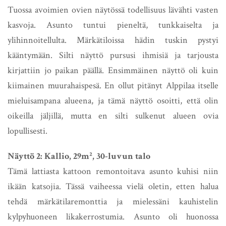
Tuossa avoimien ovien näytössä todellisuus lävähti vasten
kasvoja. Asunto tuntui pieneltä, tunkkaiselta ja
ylihinnoitellulta. Märkätiloissa hädin tuskin pystyi
kääntymään. Silti näyttö pursusi ihmisiä ja tarjousta
kirjattiin jo paikan päällä. Ensimmäinen näyttö oli kuin
kiimainen muurahaispesä. En ollut pitänyt Alppilaa itselle
mieluisampana alueena, ja tämä näyttö osoitti, että olin
oikeilla jäljillä, mutta en silti sulkenut alueen ovia
lopullisesti.
Näyttö 2: Kallio, 29m², 30-luvun talo
Tämä lattiasta kattoon remontoitava asunto kuhisi niin
ikään katsojia. Tässä vaiheessa vielä oletin, etten halua
tehdä märkätilaremonttia ja mielessäni kauhistelin
kylpyhuoneen likakerrostumia. Asunto oli huonossa