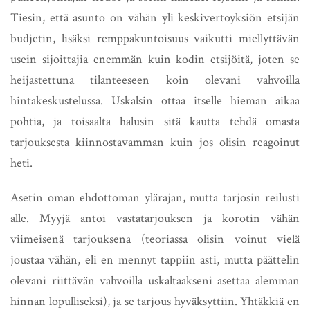
Tiesin, että asunto on vähän yli keskivertoyksiön etsijän
budjetin, lisäksi remppakuntoisuus vaikutti miellyttävän
usein sijoittajia enemmän kuin kodin etsijöitä, joten se
heijastettuna tilanteeseen koin olevani vahvoilla
hintakeskustelussa. Uskalsin ottaa itselle hieman aikaa
pohtia, ja toisaalta halusin sitä kautta tehdä omasta
tarjouksesta kiinnostavamman kuin jos olisin reagoinut
heti.
Asetin oman ehdottoman ylärajan, mutta tarjosin reilusti
alle. Myyjä antoi vastatarjouksen ja korotin vähän
viimeisenä tarjouksena (teoriassa olisin voinut vielä
joustaa vähän, eli en mennyt tappiin asti, mutta päättelin
olevani riittävän vahvoilla uskaltaakseni asettaa alemman
hinnan lopulliseksi), ja se tarjous hyväksyttiin. Yhtäkkiä en