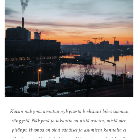
Kuvan näkymä avautuu nykyisestä kodistani lähes suoraan
sängystä. Näkymä ja lokaatio on niitä asioita, mistä olen
pitänyt. Huonoa on ollut vähäiset ja asumisen kannalta ei