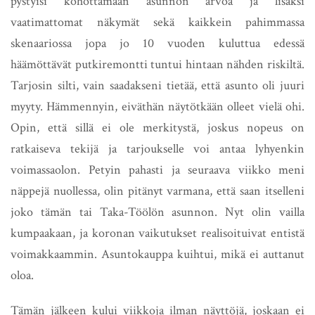
pystyisi kohottamaan asunnon arvoa ja lisäksi
vaatimattomat näkymät sekä kaikkein pahimmassa
skenaariossa jopa jo 10 vuoden kuluttua edessä
häämöttävät putkiremontti tuntui hintaan nähden riskiltä.
Tarjosin silti, vain saadakseni tietää, että asunto oli juuri
myyty. Hämmennyin, eiväthän näytötkään olleet vielä ohi.
Opin, että sillä ei ole merkitystä, joskus nopeus on
ratkaiseva tekijä ja tarjoukselle voi antaa lyhyenkin
voimassaolon. Petyin pahasti ja seuraava viikko meni
näppejä nuollessa, olin pitänyt varmana, että saan itselleni
joko tämän tai Taka-Töölön asunnon. Nyt olin vailla
kumpaakaan, ja koronan vaikutukset realisoituivat entistä
voimakkaammin. Asuntokauppa kuihtui, mikä ei auttanut
oloa.
Tämän jälkeen kului viikkoja ilman näyttöjä, joskaan ei