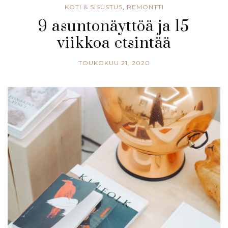
KOTI & SISUSTUS
,
REMONTTI
9 asuntonäyttöä ja 15
viikkoa etsintää
TOUKOKUU 21, 2020