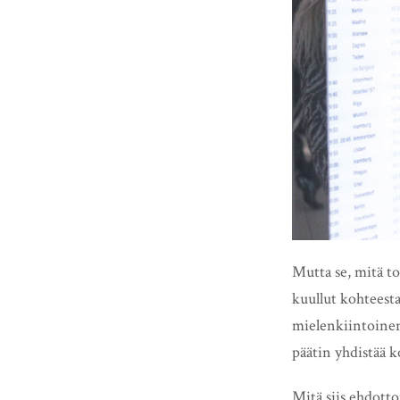
Mutta se, mitä to
kuullut kohteesta
mielenkiintoinen 
päätin yhdistää 
Mitä siis ehdotto