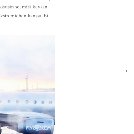
takaisin se, mitä kevään
aksin miehen kanssa. Ei
HAE