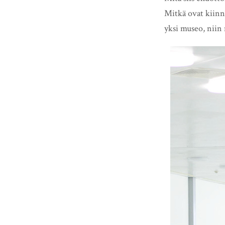
Mitkä ovat kiinn
yksi museo, niin 