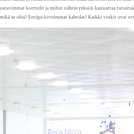
ostavimmat korttelit ja mihin nähtävyyksiin kannattaa tutustua?
mikä se olisi? Entäpä kivoimmat kahvilat? Kaikki vinkit ovat erit