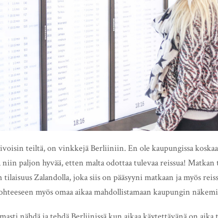
ivoisin teiltä, on vinkkejä Berliiniin. En ole kaupungissa koska
 niin paljon hyvää, etten malta odottaa tulevaa reissua! Matkan 
tilaisuus Zalandolla, joka siis on pääsyyni matkaan ja myös reiss
kohteeseen myös omaa aikaa mahdollistamaan kaupungin näkemis
masti nähdä ja tehdä Berliinissä kun aikaa käytettävänä on aika 