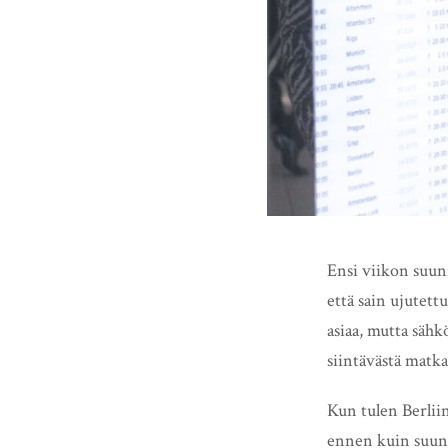
Ensi viikon suun
että sain ujutett
asiaa, mutta sähk
siintävästä matka
Kun tulen Berliin
ennen kuin suunta