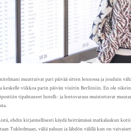
nitelmani muuttuivat pari päivää sitten lennossa ja jouduin v
ua keskelle viikkoa parin päivän visiitin Berliiniin. En ole oikein
öpostiiin tipahtaneet hotelli- ja lentovaraus muistuttavat muut
sta.
istä, ehdin kirjaimellisesti käydä heittämässä matkalaukun kotii
an Tukholmaan, väliä paluun ja lähdön välillä kun on vaivaiset 