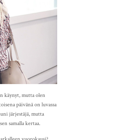
an käynyt, mutta olen
toisena päivänä on luvassa
uni järjestäjä, mutta
en samalla kertaa.
tarkalleen vuorokausi?