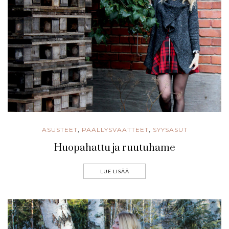
ASUSTEET
PÄÄLLYSVAATTEET
SYYSASUT
,
,
Huopahattu ja ruutuhame
LUE LISÄÄ