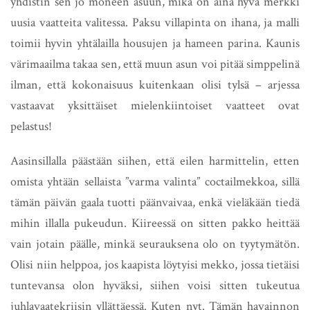
yhdistin sen jo moneen asuun, mikä on aina hyvä merkki
uusia vaatteita valitessa. Paksu villapinta on ihana, ja malli
toimii hyvin yhtälailla housujen ja hameen parina. Kaunis
värimaailma takaa sen, että muun asun voi pitää simppelinä
ilman, että kokonaisuus kuitenkaan olisi tylsä – arjessa
vastaavat yksittäiset mielenkiintoiset vaatteet ovat
pelastus!
Aasinsillalla päästään siihen, että eilen harmittelin, etten
omista yhtään sellaista ”varma valinta” coctailmekkoa, sillä
tämän päivän gaala tuotti päänvaivaa, enkä vieläkään tiedä
mihin illalla pukeudun. Kiireessä on sitten pakko heittää
vain jotain päälle, minkä seurauksena olo on tyytymätön.
Olisi niin helppoa, jos kaapista löytyisi mekko, jossa tietäisi
tuntevansa olon hyväksi, siihen voisi sitten tukeutua
juhlavaatekriisin yllättäessä. Kuten nyt. Tämän havainnon