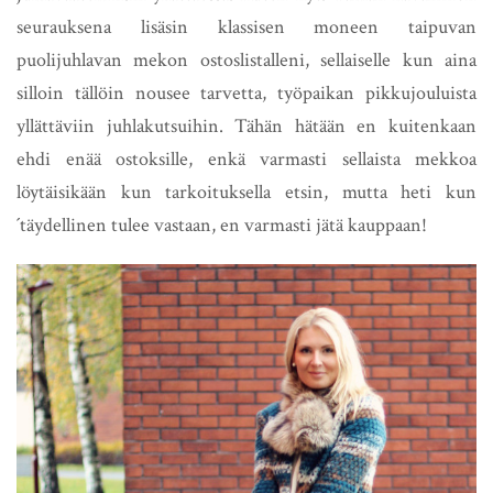
seurauksena lisäsin klassisen moneen taipuvan
puolijuhlavan mekon ostoslistalleni, sellaiselle kun aina
silloin tällöin nousee tarvetta, työpaikan pikkujouluista
yllättäviin juhlakutsuihin. Tähän hätään en kuitenkaan
ehdi enää ostoksille, enkä varmasti sellaista mekkoa
löytäisikään kun tarkoituksella etsin, mutta heti kun
´täydellinen tulee vastaan, en varmasti jätä kauppaan!