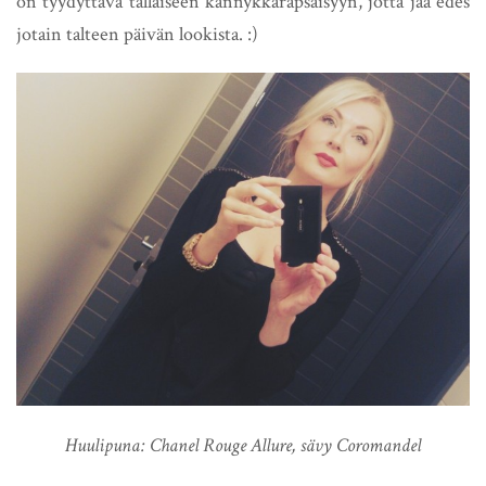
on tyydyttävä tällaiseen kännykkäräpsäisyyn, jotta jää edes
jotain talteen päivän lookista. :)
Huulipuna: Chanel Rouge Allure, sävy Coromandel