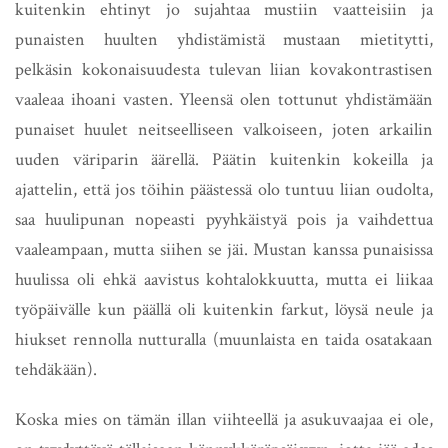
kuitenkin ehtinyt jo sujahtaa mustiin vaatteisiin ja
punaisten huulten yhdistämistä mustaan mietitytti,
pelkäsin kokonaisuudesta tulevan liian kovakontrastisen
vaaleaa ihoani vasten. Yleensä olen tottunut yhdistämään
punaiset huulet neitseelliseen valkoiseen, joten arkailin
uuden väriparin äärellä. Päätin kuitenkin kokeilla ja
ajattelin, että jos töihin päästessä olo tuntuu liian oudolta,
saa huulipunan nopeasti pyyhkäistyä pois ja vaihdettua
vaaleampaan, mutta siihen se jäi. Mustan kanssa punaisissa
huulissa oli ehkä aavistus kohtalokkuutta, mutta ei liikaa
työpäivälle kun päällä oli kuitenkin farkut, löysä neule ja
hiukset rennolla nutturalla (muunlaista en taida osatakaan
tehdäkään).
Koska mies on tämän illan viihteellä ja asukuvaajaa ei ole,