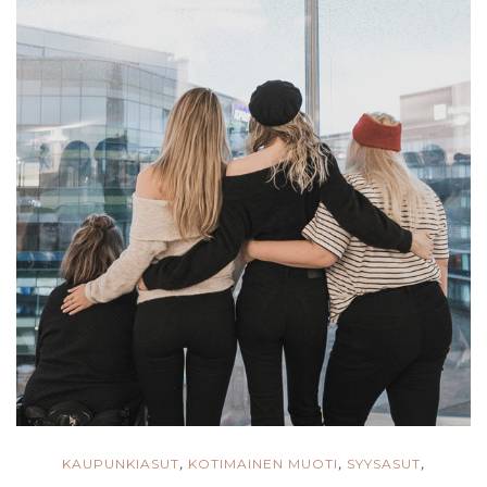
KAUPUNKIASUT
KOTIMAINEN MUOTI
SYYSASUT
,
,
,