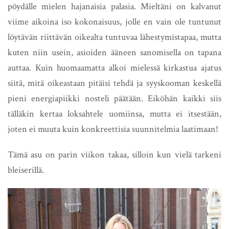
pöydälle mielen hajanaisia palasia. Mieltäni on kalvanut
viime aikoina iso kokonaisuus, jolle en vain ole tuntunut
löytävän riittävän oikealta tuntuvaa lähestymistapaa, mutta
kuten niin usein, asioiden ääneen sanomisella on tapana
auttaa. Kuin huomaamatta alkoi mielessä kirkastua ajatus
siitä, mitä oikeastaan pitäisi tehdä ja syyskooman keskellä
pieni energiapiikki nosteli päätään. Eiköhän kaikki siis
tälläkin kertaa loksahtele uomiinsa, mutta ei itsestään,
joten ei muuta kuin konkreettisia suunnitelmia laatimaan!
Tämä asu on parin viikon takaa, silloin kun vielä tarkeni
bleiserillä.