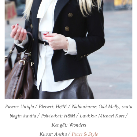
Pusero: Uniqlo / Bleiseri: H&M / Nahkahame: Odd Molly, saatu
blogin kautta / Polvisukat: H&M / Laukku: Michael Kors /
Kengät: Wonders
Kuvat: Ansku /
Peace & Style