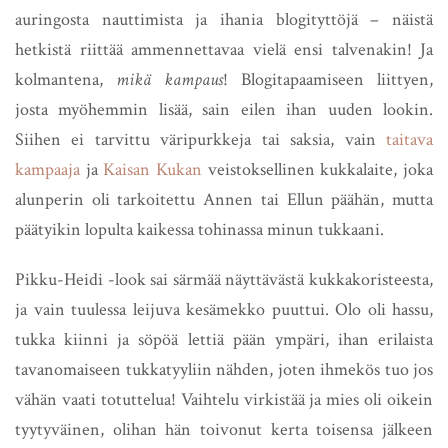
auringosta nauttimista ja ihania blogityttöjä – näistä
hetkistä riittää ammennettavaa vielä ensi talvenakin! Ja
kolmantena,
mikä kampaus
! Blogitapaamiseen liittyen,
josta myöhemmin lisää, sain eilen ihan uuden lookin.
Siihen ei tarvittu väripurkkeja tai saksia, vain
taitava
kampaaja
ja
Kaisan Kukan
veistoksellinen kukkalaite, joka
alunperin oli tarkoitettu Annen tai Ellun päähän, mutta
päätyikin lopulta kaikessa tohinassa minun tukkaani.
Pikku-Heidi -look sai särmää näyttävästä kukkakoristeesta,
ja vain tuulessa leijuva kesämekko puuttui. Olo oli hassu,
tukka kiinni ja söpöä lettiä pään ympäri, ihan erilaista
tavanomaiseen tukkatyyliin nähden, joten ihmekös tuo jos
vähän vaati totuttelua! Vaihtelu virkistää ja mies oli oikein
tyytyväinen, olihan hän toivonut kerta toisensa jälkeen