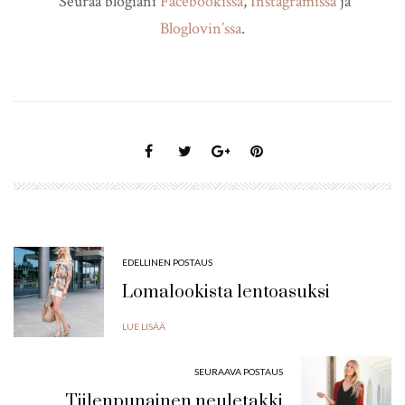
Seuraa blogiani
Facebookissa
,
Instagramissa
ja
Bloglovin’ssa
.
EDELLINEN POSTAUS
Lomalookista lentoasuksi
LUE LISÄÄ
SEURAAVA POSTAUS
Tiilenpunainen neuletakki