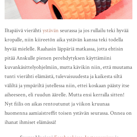
Iltapäivä vierähti
ystävän
seurassa ja jos rullailu teki hyvää
kropalle, niin kiireetön aika ystävän kanssa teki todella
hyvää mielelle. Raahasin läppäriä matkassa, jotta ehtisin
pitää Anskulle pienen perehdytyksen käyttämiini
kuvankäsittelyohjelmiin, mutta kävikin niin, että muutama
tunti vierähti elämästä, tulevaisuudesta ja kaikesta siltä
väliltä ja ympäriltä jutellessa niin, ettei koskaan päästy itse
aiheeseen, eli ruudun äärelle. Mutta ensi kerralla sitten!
Nyt fiilis on aikas rentoutunut ja viikon kruunaa
huomenna aamiaistreffit toisen ystävän seurassa. Onnea on
ihanat ihmiset elämässä!