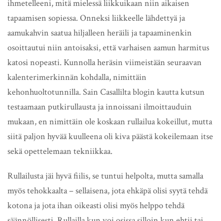
ihmetelleeni, mitä mielessä liikkuikaan niin aikaisen
tapaamisen sopiessa. Onneksi liikkeelle lähdettyä ja
aamukahvin saatua hiljalleen heräili ja tapaaminenkin
osoittautui niin antoisaksi, että varhaisen aamun harmitus
katosi nopeasti. Kunnolla heräsin viimeistään seuraavan
kalenterimerkinnän kohdalla, nimittäin
kehonhuoltotunnilla. Sain Casallilta blogin kautta kutsun
testaamaan putkirullausta ja innoissani ilmoittauduin
mukaan, en nimittäin ole koskaan rullailua kokeillut, mutta
siitä paljon hyvää kuulleena oli kiva päästä kokeilemaan itse
sekä opettelemaan tekniikkaa.
Rullailusta jäi hyvä fiilis, se tuntui helpolta, mutta samalla
myös tehokkaalta – sellaisena, jota ehkäpä olisi syytä tehdä
kotona ja jota ihan oikeasti olisi myös helppo tehdä
säännöllisesti. Rullailla kun voi osissa silloin kun ehtii tai