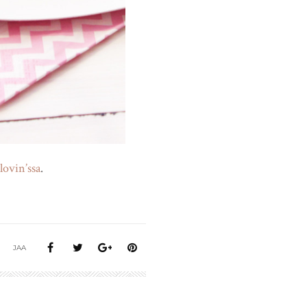
lovin’ssa
.
JAA