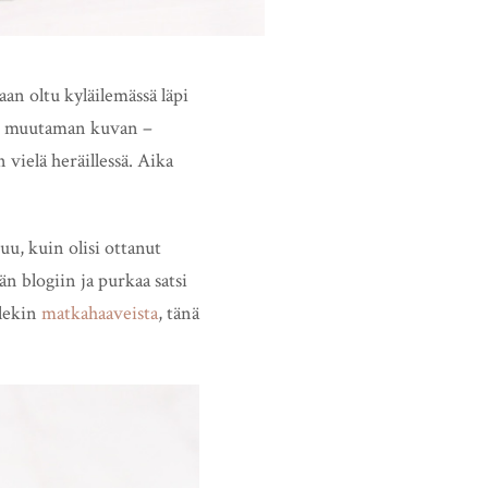
HAE
laan oltu kyläilemässä läpi
ain muutaman kuvan –
 vielä heräillessä. Aika
uu, kuin olisi ottanut
n blogiin ja purkaa satsi
llekin
matkahaaveista
, tänä