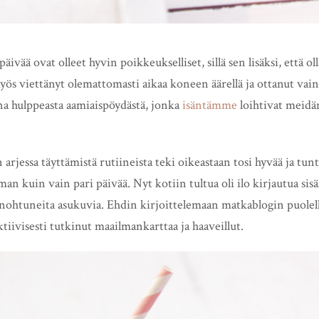
ivää ovat olleet hyvin poikkeukselliset, sillä sen lisäksi, että ol
yös viettänyt olemattomasti aikaa koneen äärellä ja ottanut v
a hulppeasta aamiaispöydästä, jonka
isäntämme
loihtivat meidän
arjessa täyttämistä rutiineista teki oikeastaan tosi hyvää ja tunt
 kuin vain pari päivää. Nyt kotiin tultua oli ilo kirjautua sisää
nohtuneita asukuvia. Ehdin kirjoittelemaan matkablogin puole
ktiivisesti tutkinut maailmankarttaa ja haaveillut.