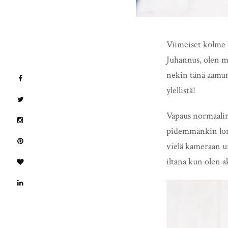
Viimeiset kolme pä
Juhannus, olen m
nekin tänä aamun
ylellistä!
Vapaus normaalin 
pidemmänkin loman
vielä kameraan u
iltana kun olen a