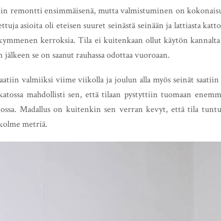
ttiin remontti ensimmäisenä, mutta valmistuminen on kokonai
tuja asioita oli eteisen suuret seinästä seinään ja lattiasta katt
ymmenen kerroksia. Tila ei kuitenkaan ollut käytön kannalta 
n jälkeen se on saanut rauhassa odottaa vuoroaan.
atiin valmiiksi viime viikolla ja joulun alla myös seinät saati
katossa mahdollisti sen, että tilaan pystyttiin tuomaan enem
ssa. Madallus on kuitenkin sen verran kevyt, että tila tuntuu
i kolme metriä.