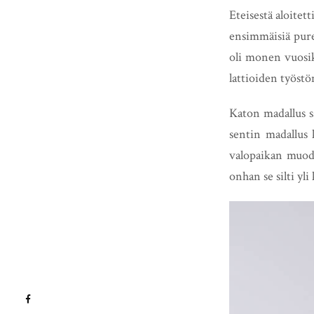
Eteisestä aloite
ensimmäisiä puret
oli monen vuosik
lattioiden työstö
Katon madallus sa
sentin madallus 
valopaikan muodo
onhan se silti yl