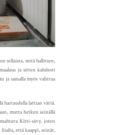
sellaista, mitä hallitsen,
maalaus ja sitten kahdesti
n ja samalla myös valittua
ä hartaudella lattian väriä.
ilaan, mutta hetken seinällä
rmahtava Kitti-sävy, joten
iialta, että kaappi, seinät,