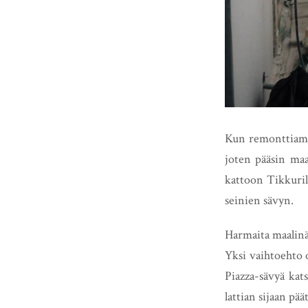
Kun remonttiammat
joten pääsin maa
kattoon Tikkuril
seinien sävyn.
Harmaita maalinäy
Yksi vaihtoehto o
Piazza-sävyä kat
lattian sijaan pää