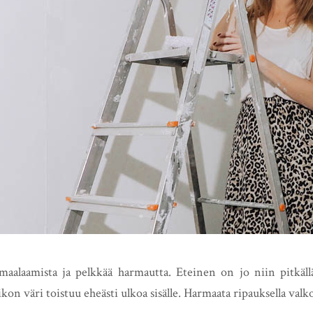
aalaamista ja pelkkää harmautta. Eteinen on jo niin pitkällä
kon väri toistuu eheästi ulkoa sisälle. Harmaata ripauksella valko