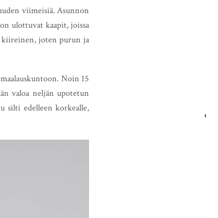
suuden viimeisiä. Asunnon
oon ulottuvat kaapit, joissa
kiireinen, joten purun ja
in maalauskuntoon. Noin 15
män valoa neljän upotetun
 silti edelleen korkealle,
HAE