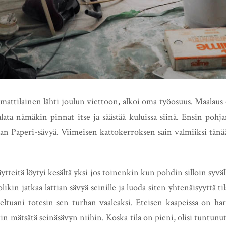
tilainen lähti joulun viettoon, alkoi oma työosuus. Maalaus on 
lata nämäkin pinnat itse ja säästää kuluissa siinä. Ensin pohja
an Paperi-sävyä. Viimeisen kattokerroksen sain valmiiksi tänää
tteitä löytyi kesältä yksi jos toinenkin kun pohdin silloin syväll
likin jatkaa lattian sävyä seinille ja luoda siten yhtenäisyyttä t
seltuani totesin sen turhan vaaleaksi. Eteisen kaapeissa on ha
tin mätsätä seinäsävyn niihin. Koska tila on pieni, olisi tuntunut l