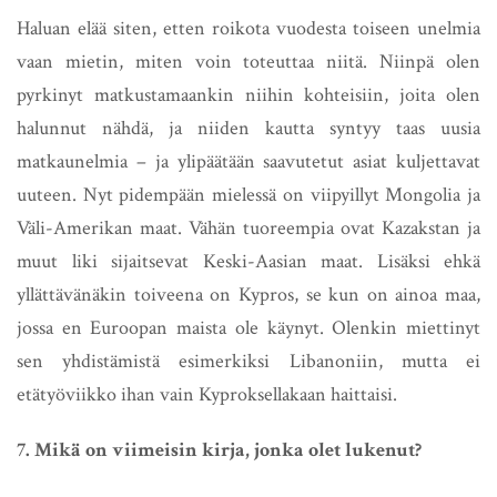
Haluan elää siten, etten roikota vuodesta toiseen unelmia
vaan mietin, miten voin toteuttaa niitä. Niinpä olen
pyrkinyt matkustamaankin niihin kohteisiin, joita olen
halunnut nähdä, ja niiden kautta syntyy taas uusia
matkaunelmia – ja ylipäätään saavutetut asiat kuljettavat
uuteen. Nyt pidempään mielessä on viipyillyt Mongolia ja
Väli-Amerikan maat. Vähän tuoreempia ovat Kazakstan ja
muut liki sijaitsevat Keski-Aasian maat. Lisäksi ehkä
yllättävänäkin toiveena on Kypros, se kun on ainoa maa,
jossa en Euroopan maista ole käynyt. Olenkin miettinyt
sen yhdistämistä esimerkiksi Libanoniin, mutta ei
etätyöviikko ihan vain Kyproksellakaan haittaisi.
7. Mikä on viimeisin kirja, jonka olet lukenut?