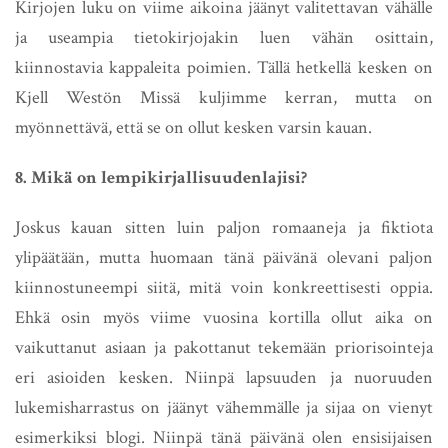
Kirjojen luku on viime aikoina jäänyt valitettavan vähälle
ja useampia tietokirjojakin luen vähän osittain,
kiinnostavia kappaleita poimien. Tällä hetkellä kesken on
Kjell Westön Missä kuljimme kerran, mutta on
myönnettävä, että se on ollut kesken varsin kauan.
8. Mikä on lempikirjallisuudenlajisi?
Joskus kauan sitten luin paljon romaaneja ja fiktiota
ylipäätään, mutta huomaan tänä päivänä olevani paljon
kiinnostuneempi siitä, mitä voin konkreettisesti oppia.
Ehkä osin myös viime vuosina kortilla ollut aika on
vaikuttanut asiaan ja pakottanut tekemään priorisointeja
eri asioiden kesken. Niinpä lapsuuden ja nuoruuden
lukemisharrastus on jäänyt vähemmälle ja sijaa on vienyt
esimerkiksi blogi. Niinpä tänä päivänä olen ensisijaisen