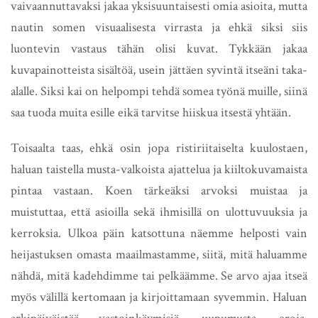
vaivaannuttavaksi jakaa yksisuuntaisesti omia asioita, mutta
nautin somen visuaalisesta virrasta ja ehkä siksi siis
luontevin vastaus tähän olisi kuvat. Tykkään jakaa
kuvapainotteista sisältöä, usein jättäen syvintä itseäni taka-
alalle. Siksi kai on helpompi tehdä somea työnä muille, siinä
saa tuoda muita esille eikä tarvitse hiiskua itsestä yhtään.
Toisaalta taas, ehkä osin jopa ristiriitaiselta kuulostaen,
haluan taistella musta-valkoista ajattelua ja kiiltokuvamaista
pintaa vastaan. Koen tärkeäksi arvoksi muistaa ja
muistuttaa, että asioilla sekä ihmisillä on ulottuvuuksia ja
kerroksia. Ulkoa päin katsottuna näemme helposti vain
heijastuksen omasta maailmastamme, siitä, mitä haluamme
nähdä, mitä kadehdimme tai pelkäämme. Se arvo ajaa itseä
myös välillä kertomaan ja kirjoittamaan syvemmin. Haluan