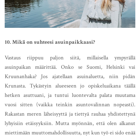
10. Mikä on suhteesi asuinpaikkaasi?
Vastaus riippuu paljon siitä, millaisella ympyrällä
asuinpaikan määrittää. Onko se Suomi, Helsinki vai
Kruunanhaka? Jos ajatellaan asuinaluetta, niin pidän
Krunasta. Tykästyin alueeseen jo opiskeluaikana täällä
hetken asuttuani, ja tuntui luontevalta palata muutama
vuosi sitten (vaikka teinkin asuntovalinnan nopeasti).
Rakastan meren läheisyyttä ja tiettyä rauhaa yhdistettynä
lyhyisiin etäisyyksiin. Mutta myönnän, että olen alkanut
miettimään muuttomahdollisuutta, nyt kun työ ei sido enää