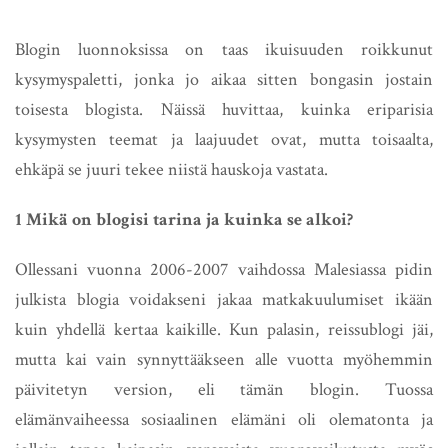
Blogin luonnoksissa on taas ikuisuuden roikkunut
kysymyspaletti, jonka jo aikaa sitten bongasin jostain
toisesta blogista. Näissä huvittaa, kuinka eriparisia
kysymysten teemat ja laajuudet ovat, mutta toisaalta,
ehkäpä se juuri tekee niistä hauskoja vastata.
1 Mikä on blogisi tarina ja kuinka se alkoi?
Ollessani vuonna 2006-2007 vaihdossa Malesiassa pidin
julkista blogia voidakseni jakaa matkakuulumiset ikään
kuin yhdellä kertaa kaikille. Kun palasin, reissublogi jäi,
mutta kai vain synnyttääkseen alle vuotta myöhemmin
päivitetyn version, eli tämän blogin. Tuossa
elämänvaiheessa sosiaalinen elämäni oli olematonta ja