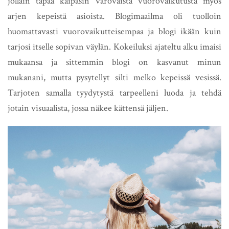
jollain tapaa kaipasin varovaista vuorovaikutusta myös
arjen kepeistä asioista. Blogimaailma oli tuolloin
huomattavasti vuorovaikutteisempaa ja blogi ikään kuin
tarjosi itselle sopivan väylän. Kokeiluksi ajateltu alku imaisi
mukaansa ja sittemmin blogi on kasvanut minun
mukanani, mutta pysytellyt silti melko kepeissä vesissä.
Tarjoten samalla tyydytystä tarpeelleni luoda ja tehdä
jotain visuaalista, jossa näkee kättensä jäljen.