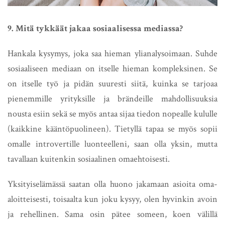
9. Mitä tykkäät jakaa sosiaalisessa mediassa?
Hankala kysymys, joka saa hieman ylianalysoimaan. Suhde
sosiaaliseen mediaan on itselle hieman kompleksinen. Se
on itselle työ ja pidän suuresti siitä, kuinka se tarjoaa
pienemmille yrityksille ja brändeille mahdollisuuksia
nousta esiin sekä se myös antaa sijaa tiedon nopealle kululle
(kaikkine kääntöpuolineen). Tietyllä tapaa se myös sopii
omalle introvertille luonteelleni, saan olla yksin, mutta
tavallaan kuitenkin sosiaalinen omaehtoisesti.
Yksityiselämässä saatan olla huono jakamaan asioita oma-
aloitteisesti, toisaalta kun joku kysyy, olen hyvinkin avoin
ja rehellinen. Sama osin pätee someen, koen välillä