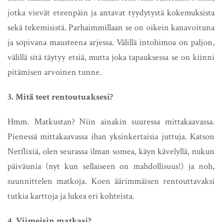
jotka vievät eteenpäin ja antavat tyydytystä kokemuksista
sekä tekemisistä. Parhaimmillaan se on oikein kanavoituna
ja sopivana mausteena arjessa. Välillä intohimoa on paljon,
välillä sitä täytyy etsiä, mutta joka tapauksessa se on kiinni
pitämisen arvoinen tunne.
3. Mitä teet rentoutuaksesi?
Hmm. Matkustan? Niin ainakin suuressa mittakaavassa.
Pienessä mittakaavassa ihan yksinkertaisia juttuja. Katson
Netflixiä, olen seurassa ilman somea, käyn kävelyllä, nukun
päiväunia (nyt kun sellaiseen on mahdollisuus!) ja noh,
suunnittelen matkoja. Koen äärimmäisen rentouttavaksi
tutkia karttoja ja lukea eri kohteista.
4. Viimeisin matkasi?