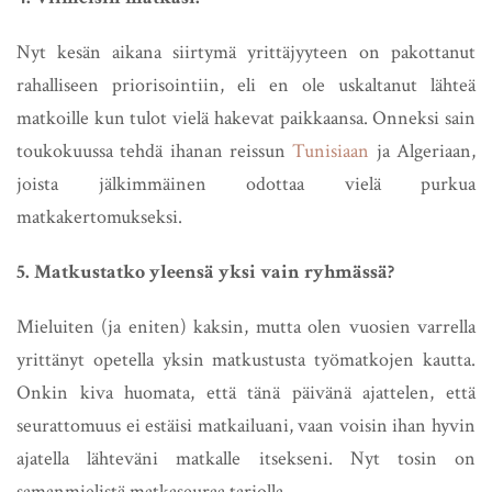
Nyt kesän aikana siirtymä yrittäjyyteen on pakottanut
rahalliseen priorisointiin, eli en ole uskaltanut lähteä
matkoille kun tulot vielä hakevat paikkaansa. Onneksi sain
toukokuussa tehdä ihanan reissun
Tunisiaan
ja Algeriaan,
joista jälkimmäinen odottaa vielä purkua
matkakertomukseksi.
5. Matkustatko yleensä yksi vain ryhmässä?
Mieluiten (ja eniten) kaksin, mutta olen vuosien varrella
yrittänyt opetella yksin matkustusta työmatkojen kautta.
Onkin kiva huomata, että tänä päivänä ajattelen, että
seurattomuus ei estäisi matkailuani, vaan voisin ihan hyvin
ajatella lähteväni matkalle itsekseni. Nyt tosin on
samanmielistä matkaseuraa tarjolla.