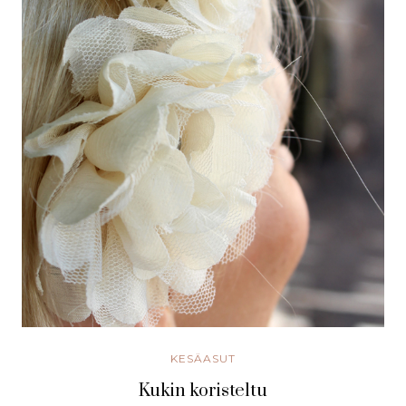
KESÄASUT
Kukin koristeltu