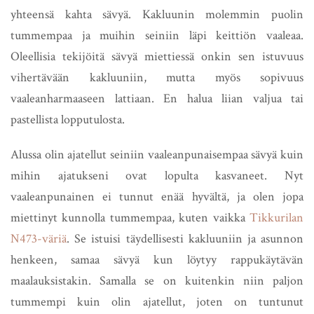
yhteensä kahta sävyä. Kakluunin molemmin puolin
tummempaa ja muihin seiniin läpi keittiön vaaleaa.
Oleellisia tekijöitä sävyä miettiessä onkin sen istuvuus
vihertävään kakluuniin, mutta myös sopivuus
vaaleanharmaaseen lattiaan. En halua liian valjua tai
pastellista lopputulosta.
Alussa olin ajatellut seiniin vaaleanpunaisempaa sävyä kuin
mihin ajatukseni ovat lopulta kasvaneet. Nyt
vaaleanpunainen ei tunnut enää hyvältä, ja olen jopa
miettinyt kunnolla tummempaa, kuten vaikka
Tikkurilan
N473-väriä
. Se istuisi täydellisesti kakluuniin ja asunnon
henkeen, samaa sävyä kun löytyy rappukäytävän
maalauksistakin. Samalla se on kuitenkin niin paljon
tummempi kuin olin ajatellut, joten on tuntunut