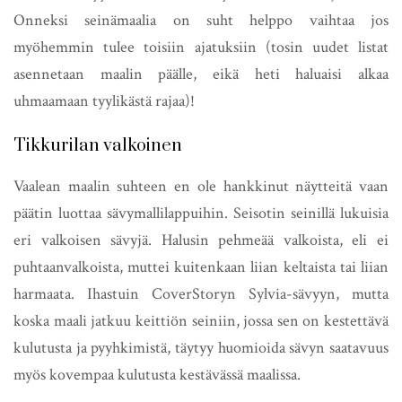
Onneksi seinämaalia on suht helppo vaihtaa jos
myöhemmin tulee toisiin ajatuksiin (tosin uudet listat
asennetaan maalin päälle, eikä heti haluaisi alkaa
uhmaamaan tyylikästä rajaa)!
Tikkurilan valkoinen
Vaalean maalin suhteen en ole hankkinut näytteitä vaan
päätin luottaa sävymallilappuihin. Seisotin seinillä lukuisia
eri valkoisen sävyjä. Halusin pehmeää valkoista, eli ei
puhtaanvalkoista, muttei kuitenkaan liian keltaista tai liian
harmaata. Ihastuin CoverStoryn Sylvia-sävyyn, mutta
koska maali jatkuu keittiön seiniin, jossa sen on kestettävä
kulutusta ja pyyhkimistä, täytyy huomioida sävyn saatavuus
myös kovempaa kulutusta kestävässä maalissa.