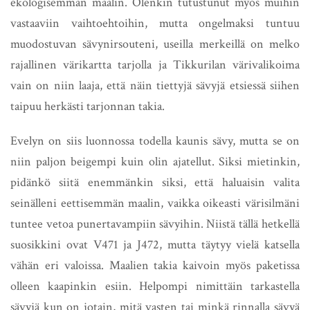
ekologisemman maalin. Olenkin tutustunut myös muihin
vastaaviin vaihtoehtoihin, mutta ongelmaksi tuntuu
muodostuvan sävynirsouteni, useilla merkeillä on melko
rajallinen värikartta tarjolla ja Tikkurilan värivalikoima
vain on niin laaja, että näin tiettyjä sävyjä etsiessä siihen
taipuu herkästi tarjonnan takia.
Evelyn on siis luonnossa todella kaunis sävy, mutta se on
niin paljon beigempi kuin olin ajatellut. Siksi mietinkin,
pidänkö siitä enemmänkin siksi, että haluaisin valita
seinälleni eettisemmän maalin, vaikka oikeasti värisilmäni
tuntee vetoa punertavampiin sävyihin. Niistä tällä hetkellä
suosikkini ovat V471 ja J472, mutta täytyy vielä katsella
vähän eri valoissa. Maalien takia kaivoin myös paketissa
olleen kaapinkin esiin. Helpompi nimittäin tarkastella
sävyjä kun on jotain, mitä vasten tai minkä rinnalla sävyä