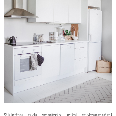
Sijaintinsa takia ymmärrän, miksi vuokranantajani