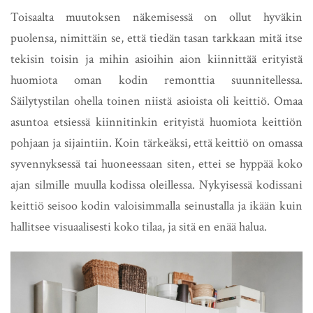
Toisaalta muutoksen näkemisessä on ollut hyväkin
puolensa, nimittäin se, että tiedän tasan tarkkaan mitä itse
tekisin toisin ja mihin asioihin aion kiinnittää erityistä
huomiota oman kodin remonttia suunnitellessa.
Säilytystilan ohella toinen niistä asioista oli keittiö. Omaa
asuntoa etsiessä kiinnitinkin erityistä huomiota keittiön
pohjaan ja sijaintiin. Koin tärkeäksi, että keittiö on omassa
syvennyksessä tai huoneessaan siten, ettei se hyppää koko
ajan silmille muulla kodissa oleillessa. Nykyisessä kodissani
keittiö seisoo kodin valoisimmalla seinustalla ja ikään kuin
hallitsee visuaalisesti koko tilaa, ja sitä en enää halua.