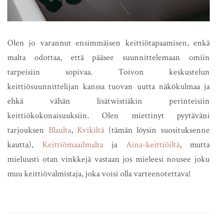
Olen jo varannut ensimmäisen keittiötapaamisen, enkä
malta odottaa, että pääsee suunnittelemaan omiin
tarpeisiin sopivaa. Toivon keskustelun
keittiösuunnittelijan kanssa tuovan uutta näkökulmaa ja
ehkä vähän lisätwistiäkin perinteisiin
keittiökokonaisuuksiin. Olen miettinyt pyytäväni
tarjouksen
Blaulta
,
Kvikiltä
(tämän löysin suosituksenne
kautta),
Keittiömaailmalta
ja
Aina-keittiöiltä
, mutta
mieluusti otan vinkkejä vastaan jos mieleesi nousee joku
muu keittiövalmistaja, joka voisi olla varteenotettava!