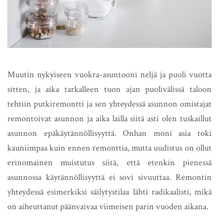
Muutin nykyiseen vuokra-asuntooni neljä ja puoli vuotta
sitten, ja aika tarkalleen tuon ajan puolivälissä taloon
tehtiin putkiremontti ja sen yhteydessä asunnon omistajat
remontoivat asunnon ja aika lailla siitä asti olen tuskaillut
asunnon epäkäytännöllisyyttä. Onhan moni asia toki
kauniimpaa kuin ennen remonttia, mutta uudistus on ollut
erinomainen muistutus siitä, että etenkin pienessä
asunnossa käytännöllisyyttä ei sovi sivuuttaa. Remontin
yhteydessä esimerkiksi säilytystilaa lähti radikaalisti, mikä
on aiheuttanut päänvaivaa viimeisen parin vuoden aikana.