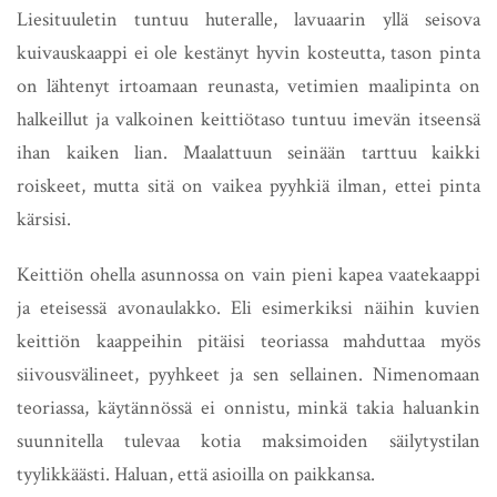
Liesituuletin tuntuu huteralle, lavuaarin yllä seisova
kuivauskaappi ei ole kestänyt hyvin kosteutta, tason pinta
on lähtenyt irtoamaan reunasta, vetimien maalipinta on
halkeillut ja valkoinen keittiötaso tuntuu imevän itseensä
ihan kaiken lian. Maalattuun seinään tarttuu kaikki
roiskeet, mutta sitä on vaikea pyyhkiä ilman, ettei pinta
kärsisi.
Keittiön ohella asunnossa on vain pieni kapea vaatekaappi
ja eteisessä avonaulakko. Eli esimerkiksi näihin kuvien
keittiön kaappeihin pitäisi teoriassa mahduttaa myös
siivousvälineet, pyyhkeet ja sen sellainen. Nimenomaan
teoriassa, käytännössä ei onnistu, minkä takia haluankin
suunnitella tulevaa kotia maksimoiden säilytystilan
tyylikkäästi. Haluan, että asioilla on paikkansa.