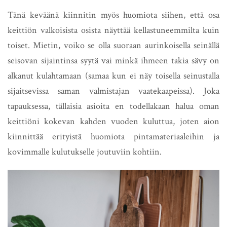
Tänä keväänä kiinnitin myös huomiota siihen, että osa
keittiön valkoisista osista näyttää kellastuneemmilta kuin
toiset. Mietin, voiko se olla suoraan aurinkoisella seinällä
seisovan sijaintinsa syytä vai minkä ihmeen takia sävy on
alkanut kulahtamaan (samaa kun ei näy toisella seinustalla
sijaitsevissa saman valmistajan vaatekaapeissa). Joka
tapauksessa, tällaisia asioita en todellakaan halua oman
keittiöni kokevan kahden vuoden kuluttua, joten aion
kiinnittää erityistä huomiota pintamateriaaleihin ja
kovimmalle kulutukselle joutuviin kohtiin.