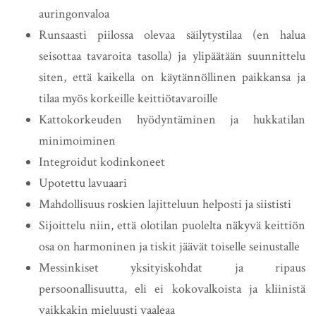
auringonvaloa
Runsaasti piilossa olevaa säilytystilaa (en halua
seisottaa tavaroita tasolla) ja ylipäätään suunnittelu
siten, että kaikella on käytännöllinen paikkansa ja
tilaa myös korkeille keittiötavaroille
Kattokorkeuden hyödyntäminen ja hukkatilan
minimoiminen
Integroidut kodinkoneet
Upotettu lavuaari
Mahdollisuus roskien lajitteluun helposti ja siististi
Sijoittelu niin, että olotilan puolelta näkyvä keittiön
osa on harmoninen ja tiskit jäävät toiselle seinustalle
Messinkiset yksityiskohdat ja ripaus
persoonallisuutta, eli ei kokovalkoista ja kliinistä
vaikkakin mieluusti vaaleaa