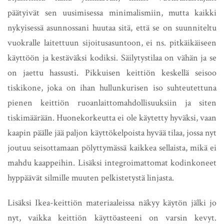
päätyivät sen uusimisessa minimalismiin, mutta kaikki
nykyisessä asunnossani huutaa sitä, että se on suunniteltu
vuokralle laitettuun sijoitusasuntoon, ei ns. pitkäikäiseen
käyttöön ja kestäväksi kodiksi. Säilytystilaa on vähän ja se
on jaettu hassusti. Pikkuisen keittiön keskellä seisoo
tiskikone, joka on ihan hullunkurisen iso suhteutettuna
pienen keittiön ruoanlaittomahdollisuuksiin ja siten
tiskimäärään. Huonekorkeutta ei ole käytetty hyväksi, vaan
kaapin päälle jää paljon käyttökelpoista hyvää tilaa, jossa nyt
joutuu seisottamaan pölyttymässä kaikkea sellaista, mikä ei
mahdu kaappeihin. Lisäksi integroimattomat kodinkoneet
hyppäävät silmille muuten pelkistetystä linjasta.
Lisäksi Ikea-keittiön materiaaleissa näkyy käytön jälki jo
nyt, vaikka keittiön käyttöasteeni on varsin kevyt.