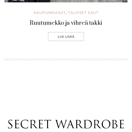
KAUPUNKIASUT
TALVISET ASUT
,
Ruutumekko ja vihreä takki
LUE LISÄÄ