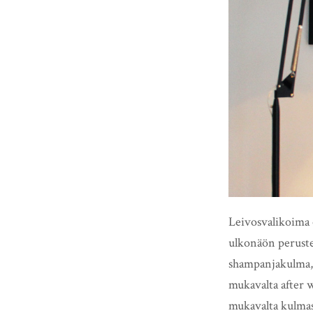
Leivosvalikoima ol
ulkonäön peruste
shampanjakulma, 
mukavalta after w
mukavalta kulmaso