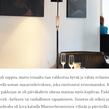
i suppea, mutta toisaalta taas valikoitua hyvää ja vähän erilaista
ella soman macaronleivoksen, joka osoittautui erinomaiseksi. K
pakkojan se oli päiväkahvin ohessa maistaa myös kuplivaa. Paikk
ork -hetkeen tai rauhalliseen tapaamiseen. Sisustus oli selkeä ja 
hvalta oli kiva katsella Mannerheimintien vilinää ja päivitellä