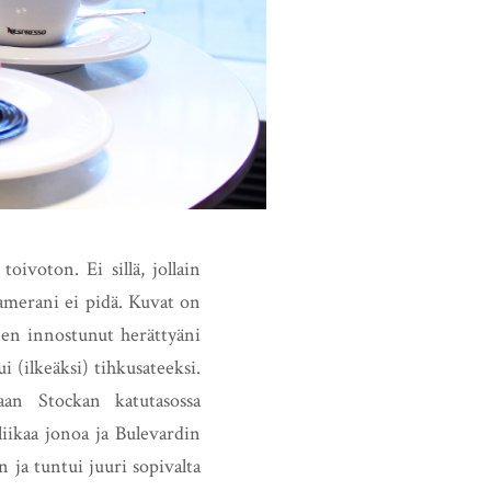
ivoton. Ei sillä, jollain
 kamerani ei pidä. Kuvat on
 en innostunut herättyäni
i (ilkeäksi) tihkusateeksi.
an Stockan katutasossa
iikaa jonoa ja Bulevardin
 ja tuntui juuri sopivalta