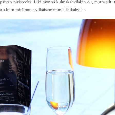
äivän piristeeltä. Liki täynnä kulmakahvilakin oli, mutta silti t
ento kuin mitä muut vilkaisemamme lähikahvilat.