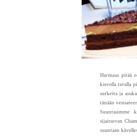
Harmaus pitää ed
kierolla tavalla 
surkeita ja asu
tänään vesisateen
Suuntasimme ke
sijaitsevan Cham
suuntaan kävelle