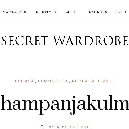
MATKUSTUS
LIFESTYLE
MUOTI
KAUNEUS
INFO
HELSINKI
,
HEMMOTTELU
,
RUOKA JA HERKUT
hampanjakul
HELMIKUU 22, 2014