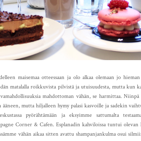
elleen maisemaa otteessaan ja olo alkaa olemaan jo hieman to
pidän matalalla roikkuvista pilvistä ja utuisuudesta, mutta kun
kuvamahdollisuuksia mahdottoman vähän, se harmittaa. Niinpä
 ääneen, mutta hiljalleen hymy palasi kasvoille ja sadekin vaihtu
skustassa pyörähtämään ja eksyimme sattumalta testaama
pagne Corner & Cafen. Esplanadin kahviloissa tuntui olevan l
ssämme vähän aikaa sitten avattu shampanjankulma osui silmiin