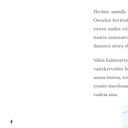
Heräsin aamulla 
Onneksi herätysk
ennen uuden viiko
nautin suunnatto
ihminen sitten yh
Valon lisäännytty
vaatekertoihin h
asussa mustaa, ni
jossain muodossa
vaaleaa asua.