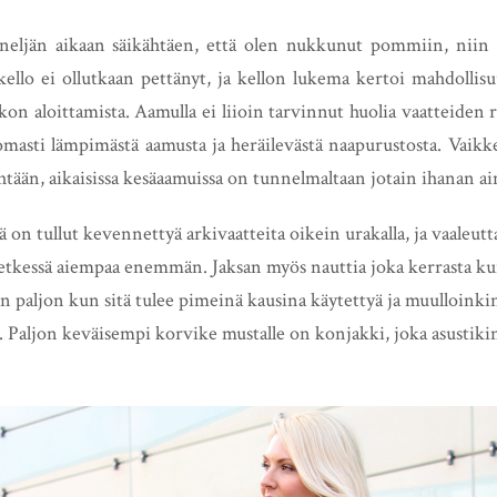
neljän aikaan säikähtäen, että olen nukkunut pommiin, niin hä
ello ei ollutkaan pettänyt, ja kellon lukema kertoi mahdollis
n aloittamista. Aamulla ei liioin tarvinnut huolia vaatteiden r
masti lämpimästä aamusta ja heräilevästä naapurustosta. Vaikk
tään, aikaisissa kesäaamuissa on tunnelmaltaan jotain ihanan ain
ä on tullut kevennettyä arkivaatteita oikein urakalla, ja vaaleutt
etkessä aiempaa enemmän. Jaksan myös nauttia joka kerrasta k
in paljon kun sitä tulee pimeinä kausina käytettyä ja muulloinki
. Paljon keväisempi korvike mustalle on konjakki, joka asustiki