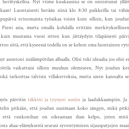
 herätyskelloa. Nyt viime kuukausina se on onnistunut yllät
nkaan! Luontaisesti herään siinä klo 8:30 paikkeilla tai väh
pupäivä erinomaista työaikaa toisin kuin silloin, kun joudu
 Pieni asia, mutta omalla kohdalla erittäin merkityksellin
kuin muutama vuosi sitten kun jättäydyin tilapäisesti päivä
ertoo siitä, että kyseessä todella on se kehon oma luontainen ryt
nyt asuntoni sisälämpötilan alhaalla. Olisi toki ideaalia jos olis
mpötila vaikuttaisi silloin muuhun olemiseen. Nyt joudun ke
mikä tarkoittaa talvisin villakerroksia, mutta unen kannalta se
yös päivitin
täkkini ja tyynyni uusiin
ja laadukkaampiin. Ja n
ttelin pitkään, että joudun uusimaan koko sängyn, mikä pitki
, että runkonihan on oikeastaan ihan kelpo, joten mitä j
sta ahaa-elämyksestä seurasi syventyminen sijauspatjojen maailm