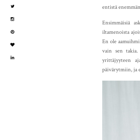
entistä enemmän
Ensimmäisiä as
iltamenoista ajoi
En ole aamuihmine
vain sen takia.
yrittäjyyteen 
päivärytmiin, ja