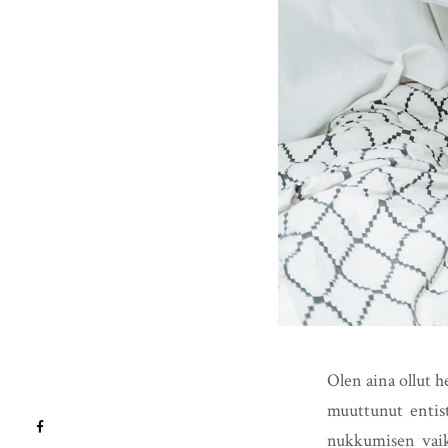
Olen aina ollut h
muuttunut entist
nukkumisen vaik