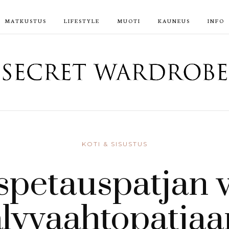
MATKUSTUS
LIFESTYLE
MUOTI
KAUNEUS
INFO
KOTI & SISUSTUS
spetauspatjan v
älyvaahtopatjaa