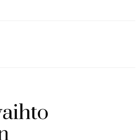
aihto
n