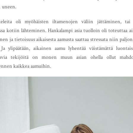
 uneen.
keleita oli myöhäisten iltamenojen väliin jättäminen, ta
ssa kotiin lähteminen. Hankalampi asia tuolloin oli toteuttaa a
n ja tietoisuus aikaisesta aamusta saattaa stressata niin paljo
 Ja ylipäätään, aikainen aamu lyhentää väistämättä luonta
ajavia tekijöitä on monen muun asian ohella ollut mahdo
 ennen kaikkea aamuihin.