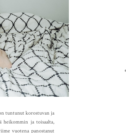
HAE
 on tuntunut korostuvan ja
ä heikommin ja toisaalta,
viime vuotena panostanut