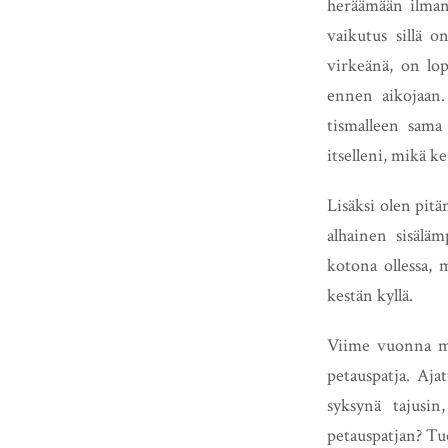
heräämään ilman
vaikutus sillä o
virkeänä, on lop
ennen aikojaan.
tismalleen sama 
itselleni, mikä k
Lisäksi olen pitä
alhainen sisälä
kotona ollessa, 
kestän kyllä.
Viime vuonna m
petauspatja. Aja
syksynä tajusin
petauspatjan? Tuo