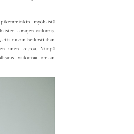
i pikemminkin myöhäistä
ikaisten aamujen vaikutus.
n, että nukun heikosti ihan
isen unen kestoa. Niinpä
llisuus vaikuttaa omaan