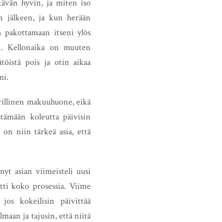
tävän hyvin, ja miten iso
än jälkeen, ja kun herään
n pakottamaan itseni ylös
en. Kellonaika on muuten
töistä pois ja otin aikaa
mi.
i erillinen makuuhuone, eikä
stämään koleutta päivisin
 on niin tärkeä asia, että
yt asian viimeisteli uusi
tti koko prosessia. Viime
os kokeilisin päivittää
aan ja tajusin, että niitä