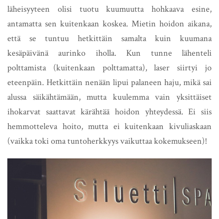
läheisyyteen olisi tuotu kuumuutta hohkaava esine,
antamatta sen kuitenkaan koskea. Mietin hoidon aikana,
että se tuntuu hetkittäin samalta kuin kuumana
kesäpäivänä aurinko iholla. Kun tunne lähenteli
polttamista (kuitenkaan polttamatta), laser siirtyi jo
eteenpäin. Hetkittäin nenään lipui palaneen haju, mikä sai
alussa säikähtämään, mutta kuulemma vain yksittäiset
ihokarvat saattavat kärähtää hoidon yhteydessä. Ei siis
hemmotteleva hoito, mutta ei kuitenkaan kivuliaskaan
(vaikka toki oma tuntoherkkyys vaikuttaa kokemukseen)!