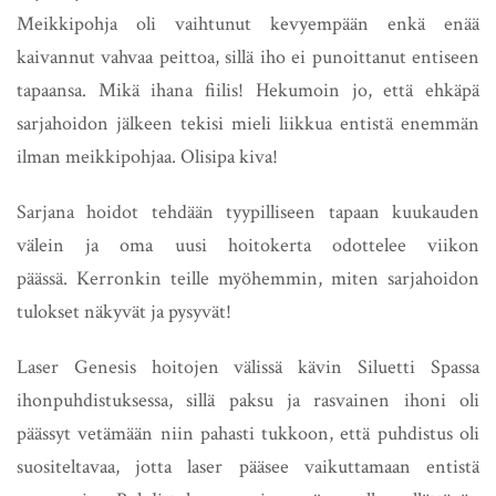
Meikkipohja oli vaihtunut kevyempään enkä enää
kaivannut vahvaa peittoa, sillä iho ei punoittanut entiseen
tapaansa. Mikä ihana fiilis! Hekumoin jo, että ehkäpä
sarjahoidon jälkeen tekisi mieli liikkua entistä enemmän
ilman meikkipohjaa. Olisipa kiva!
Sarjana hoidot tehdään tyypilliseen tapaan kuukauden
välein ja oma uusi hoitokerta odottelee viikon
päässä. Kerronkin teille myöhemmin, miten sarjahoidon
tulokset näkyvät ja pysyvät!
Laser Genesis hoitojen välissä kävin Siluetti Spassa
ihonpuhdistuksessa, sillä paksu ja rasvainen ihoni oli
päässyt vetämään niin pahasti tukkoon, että puhdistus oli
suositeltavaa, jotta laser pääsee vaikuttamaan entistä