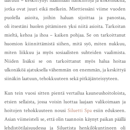
laatuun – keskittynyt haalimaan hankintoja ja kokemuksia,
jotka ovat juuri eikä melkein. Miettiessäni viime vuoden
puolella asioita, joihin haluan sijoittaa ja panostaa,
oli itsestäni huolen pitäminen yksi niitä asioita. Tarkoitan
mieltä, kehoa ja ihoa – kaiken pohjaa. Se on tarkoittanut
huomion kiinnittämistä siihen, mitä syö, miten nukkuu,
miten liikkuu ja myös sosiaalisten suhteiden vaalimista.
Niiden lisäksi se on tarkoittanut myös halua hoitaa
ulkonäköä ajatuksella vähemmän on enemmän, ja keskittyä
siinäkin laatuun, tehokkuuteen sekä pitkäjänteisyyteen.
Kun tein vuosi sitten pientä vertailua kauneushoitoloista,
etsien sellaista, jossa voisin luottaa laajaan valikoimaan ja
hoitojen tehokkuuteen nousi
Siluetti Spa
esiin edukseen.
Asian viimeisteli se, että olin taannoin käynyt paikan päällä
lehdistötilaisuudessa ja Siluetista henkilökuntineen oli