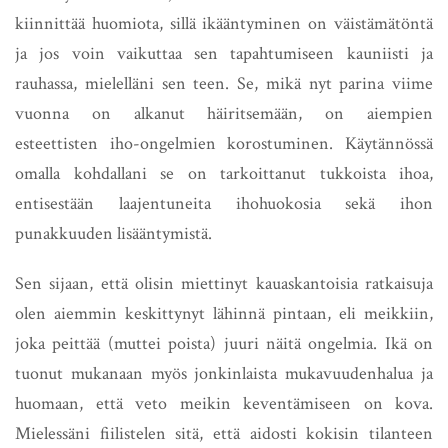
kiinnittää huomiota, sillä ikääntyminen on väistämätöntä
ja jos voin vaikuttaa sen tapahtumiseen kauniisti ja
rauhassa, mielelläni sen teen. Se, mikä nyt parina viime
vuonna on alkanut häiritsemään, on aiempien
esteettisten iho-ongelmien korostuminen. Käytännössä
omalla kohdallani se on tarkoittanut tukkoista ihoa,
entisestään laajentuneita ihohuokosia sekä ihon
punakkuuden lisääntymistä.
Sen sijaan, että olisin miettinyt kauaskantoisia ratkaisuja
olen aiemmin keskittynyt lähinnä pintaan, eli meikkiin,
joka peittää (muttei poista) juuri näitä ongelmia. Ikä on
tuonut mukanaan myös jonkinlaista mukavuudenhalua ja
huomaan, että veto meikin keventämiseen on kova.
Mielessäni fiilistelen sitä, että aidosti kokisin tilanteen