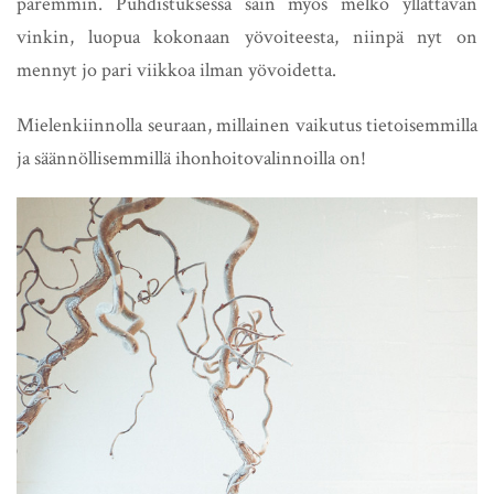
paremmin. Puhdistuksessa sain myös melko yllättävän
vinkin, luopua kokonaan yövoiteesta, niinpä nyt on
mennyt jo pari viikkoa ilman yövoidetta.
Mielenkiinnolla seuraan, millainen vaikutus tietoisemmilla
ja säännöllisemmillä ihonhoitovalinnoilla on!