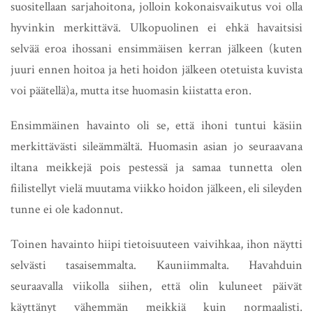
suositellaan sarjahoitona, jolloin kokonaisvaikutus voi olla
hyvinkin merkittävä. Ulkopuolinen ei ehkä havaitsisi
selvää eroa ihossani ensimmäisen kerran jälkeen (kuten
juuri ennen hoitoa ja heti hoidon jälkeen otetuista kuvista
voi päätellä)a, mutta itse huomasin kiistatta eron.
Ensimmäinen havainto oli se, että ihoni tuntui käsiin
merkittävästi sileämmältä. Huomasin asian jo seuraavana
iltana meikkejä pois pestessä ja samaa tunnetta olen
fiilistellyt vielä muutama viikko hoidon jälkeen, eli sileyden
tunne ei ole kadonnut.
Toinen havainto hiipi tietoisuuteen vaivihkaa, ihon näytti
selvästi tasaisemmalta. Kauniimmalta. Havahduin
seuraavalla viikolla siihen, että olin kuluneet päivät
käyttänyt vähemmän meikkiä kuin normaalisti.