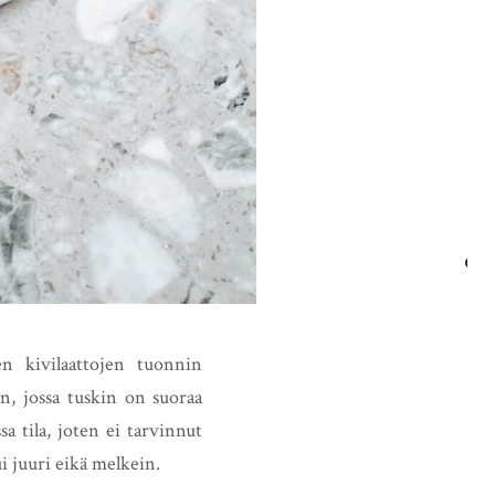
HAE
en kivilaattojen tuonnin
n, jossa tuskin on suoraa
a tila, joten ei tarvinnut
i juuri eikä melkein.