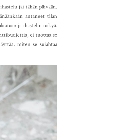
ihastelu jäi tähän päivään.
tänäänkään antaneet tilan
alautaan ja ihastelin näkyä.
ttibudjettia, ei tuottaa se
näyttää, miten se sujahtaa