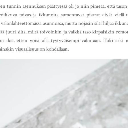
en tunnin asennuksen päättyessä oli jo niin pimeää, että tason 
roikkuva taivas ja ikkunoita sumentavat pisarat eivät vielä 
es valonlähteettömässä asunnossa, mutta nojasin silti hiljaa ikkun
ä juuri siltä, miltä toivoinkin ja vaikka taso kirpaisikin remon
on iloa, etten voisi olla tyytyväisempi valintaan. Toki arki 
inakin visuaalisuus on kohdallaan.