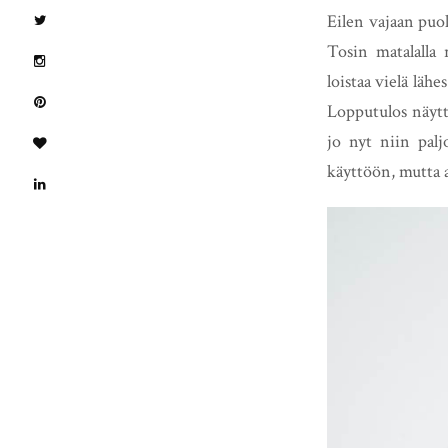
Eilen vajaan puol
Tosin matalalla 
loistaa vielä läh
Lopputulos näyttä
jo nyt niin palj
käyttöön, mutta a