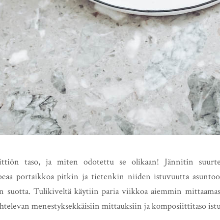
ittiön taso, ja miten odotettu se olikaan! Jännitin suurt
eaa portaikkoa pitkin ja tietenkin niiden istuvuutta asuntoo
an suotta. Tulikiveltä käytiin paria viikkoa aiemmin mittaamass
htelevan menestyksekkäisiin mittauksiin ja komposiittitaso istu