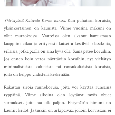
Yhteistyössä Kalevala Korun kanssa.
Kun puhutaan koruista,
yksinkertainen on kaunista. Viime vuosina makuni on
ollut murroksessa. Vaatteissa olen alkanut hamuamaan
kaappiini aikaa ja erityisesti katsetta kestäviä klassikoita,
sellaisia, jotka päällä on aina hyvä olla. Sama pätee koruihin.
Jos ennen koin vetoa näyttäviin koruihin, nyt viehätyn
minimalistisista kultaisista tai ruusukultaisista koruista,
joita on helppo yhdistellä keskenään.
Rakastan siroja rannekoruja, joita voi käyttää runsaina
ryppäinä. Viime aikoina olen löytänyt myös ohuet
sormukset, joita saa olla paljon. Ehtymätön himoni on
kauniit kellot. Ja tuskin on arkipäivää, jolloin korvissani ei