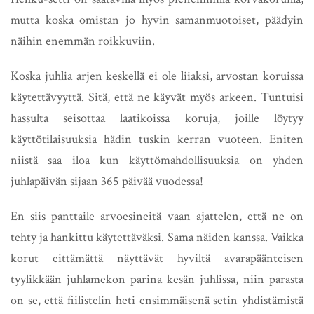
mutta koska omistan jo hyvin samanmuotoiset, päädyin
näihin enemmän roikkuviin.
Koska juhlia arjen keskellä ei ole liiaksi, arvostan koruissa
käytettävyyttä. Sitä, että ne käyvät myös arkeen. Tuntuisi
hassulta seisottaa laatikoissa koruja, joille löytyy
käyttötilaisuuksia hädin tuskin kerran vuoteen. Eniten
niistä saa iloa kun käyttömahdollisuuksia on yhden
juhlapäivän sijaan 365 päivää vuodessa!
En siis panttaile arvoesineitä vaan ajattelen, että ne on
tehty ja hankittu käytettäväksi. Sama näiden kanssa. Vaikka
korut eittämättä näyttävät hyviltä avarapäänteisen
tyylikkään juhlamekon parina kesän juhlissa, niin parasta
on se, että fiilistelin heti ensimmäisenä setin yhdistämistä