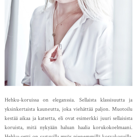
Hehku-koruissa on eleganssia. Sellaista klassisuutta ja
yksinkertaista kauneutta, joka viehättää paljon. Muotoilu
kestää aikaa ja katsetta, eli ovat esimerkki juuri sellaisista
koruista, mitä nykyään haluan haalia korukokoelmaani.
Hehku-setti on saatavilla myös pienemmillä korvakoruilla,