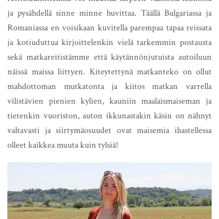
ja pysähdellä sinne minne huvittaa. Täällä Bulgariassa ja
Romaniassa en voisikaan kuvitella parempaa tapaa reissata
ja kotiuduttua kirjoittelenkin vielä tarkemmin postausta
sekä matkareitistämme että käytännönjutuista autoiluun
näissä maissa liittyen. Kiteytettynä matkanteko on ollut
mahdottoman mutkatonta ja kiitos matkan varrella
vilistävien pienien kylien, kauniin maalaismaiseman ja
tietenkin vuoriston, auton ikkunastakin käsin on nähnyt
valtavasti ja siirtymäosuudet ovat maisemia ihastellessa
olleet kaikkea muuta kuin tylsiä!