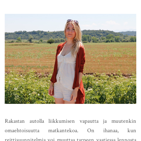
Rakastan autolla liikkumisen vapautta ja muutenkin
omaehtoisuutta matkantekoa. On ihanaa, kun
reittisuunnitelmia voi muuttaa tarpeen vaatiessa lennosta