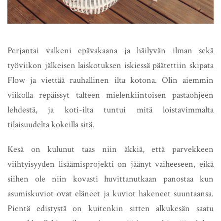
Perjantai valkeni epävakaana ja häilyvän ilman sekä
työviikon jälkeisen laiskotuksen iskiessä päätettiin skipata
Flow ja viettää rauhallinen ilta kotona. Olin aiemmin
viikolla repäissyt talteen mielenkiintoisen pastaohjeen
lehdestä, ja koti-ilta tuntui mitä loistavimmalta
tilaisuudelta kokeilla sitä.
Kesä on kulunut taas niin äkkiä, että parvekkeen
viihtyisyyden lisäämisprojekti on jäänyt vaiheeseen, eikä
siihen ole niin kovasti huvittanutkaan panostaa kun
asumiskuviot ovat eläneet ja kuviot hakeneet suuntaansa.
Pientä edistystä on kuitenkin sitten alkukesän saatu