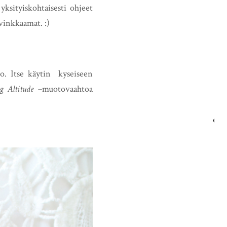
 yksityiskohtaisesti ohjeet
vinkkaamat. :)
to. Itse käytin kyseiseen
g Altitude –
muotovaahtoa
HAE