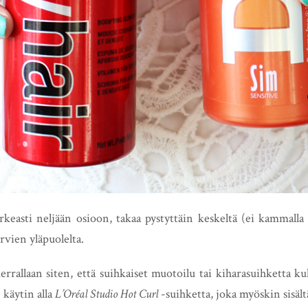
rkeasti neljään osioon, takaa pystyttäin keskeltä (ei kammalla 
rvien yläpuolelta.
kerrallaan siten, että suihkaiset muotoilu tai kiharasuihketta
 käytin alla
L’Oréal Studio Hot Curl
-suihketta, joka myöskin sisäl