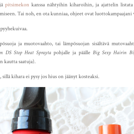
ejä
pitsimekon
kanssa nähtyihin kiharoihin, ja ajattelin listata
imiseen. Tai noh, en ota kunniaa, ohjeet ovat luottokampaajani 
a pyyhekuivaa.
mpösuoja ja muotovaahto, tai lämpösuojan sisältävä mutovaah
m DS Stop Heat Sprayta
pohjalle ja päälle
Big Sexy Hairin Bi
 kautta saatuja).
, sillä kihara ei pysy jos hius on jäänyt kosteaksi.