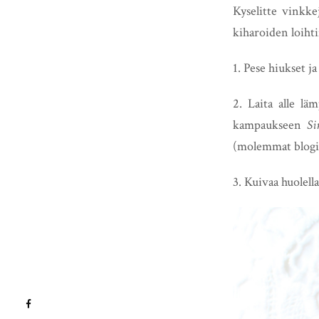
Kyselitte vinkk
kiharoiden loiht
1. Pese hiukset j
2. Laita alle lä
kampaukseen
Si
(molemmat blogin
3. Kuivaa huolella