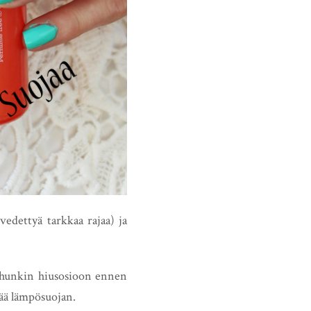
vedettyä tarkkaa rajaa) ja
 kuhunkin hiusosioon ennen
tää lämpösuojan.