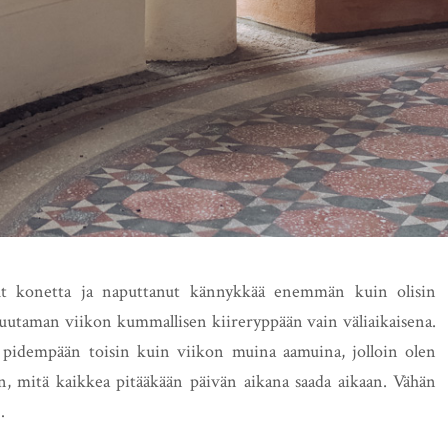
ut konetta ja naputtanut kännykkää enemmän kuin olisin
muutaman viikon kummallisen kiireryppään vain väliaikaisena.
pidempään toisin kuin viikon muina aamuina, jolloin olen
, mitä kaikkea pitääkään päivän aikana saada aikaan. Vähän
…