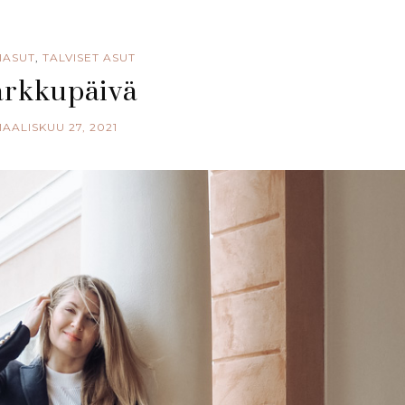
IASUT
,
TALVISET ASUT
arkkupäivä
AALISKUU 27, 2021