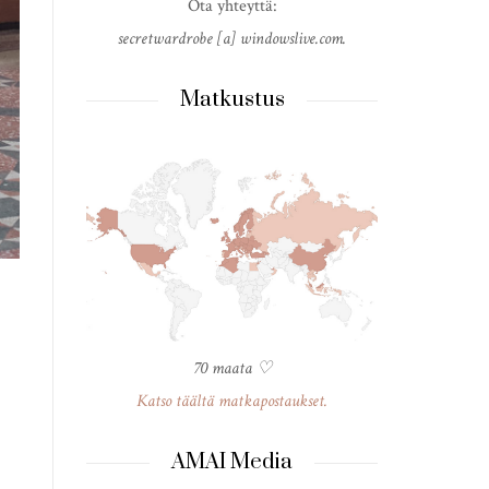
Ota yhteyttä:
secretwardrobe [a] windowslive.com.
Matkustus
70 maata ♡
Katso täältä matkapostaukset.
AMAI Media