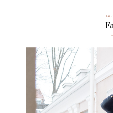
ARK
F
M