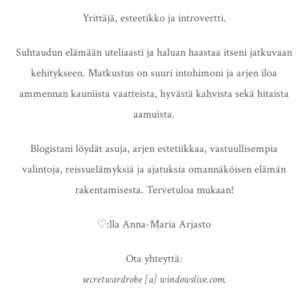
Yrittäjä, esteetikko ja introvertti.
Suhtaudun elämään uteliaasti ja haluan haastaa itseni jatkuvaan
kehitykseen. Matkustus on suuri intohimoni ja arjen iloa
ammennan kauniista vaatteista, hyvästä kahvista sekä hitaista
aamuista.
Blogistani löydät asuja, arjen estetiikkaa, vastuullisempia
valintoja, reissuelämyksiä ja ajatuksia omannäköisen elämän
rakentamisesta. Tervetuloa mukaan!
♡:lla Anna-Maria Arjasto
Ota yhteyttä:
secretwardrobe [a] windowslive.com.