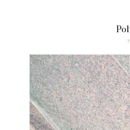
Pol
T