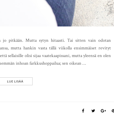
la jo pitkään. Mutta sytyn hitaasti. Tai sitten vain odotan
nsa, mutta hankin vasta tällä viikolla ensimmäiset revityt
tä sellaisille olisi sijaa vaatekaapissani, mutta yleensä en olen
ä enemmän inhoan farkkushoppailua; sen oikean …
LUE LISÄÄ