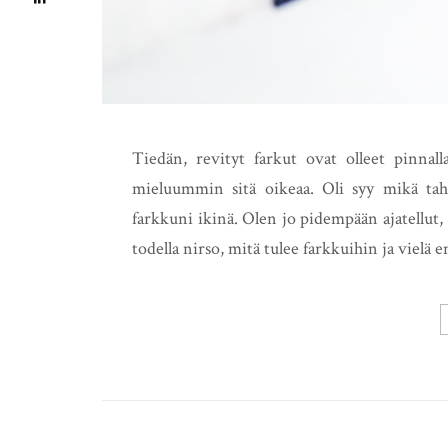
Tiedän, revityt farkut ovat olleet pinnal
mieluummin sitä oikeaa. Oli syy mikä taha
farkkuni ikinä. Olen jo pidempään ajatellut, et
todella nirso, mitä tulee farkkuihin ja viel