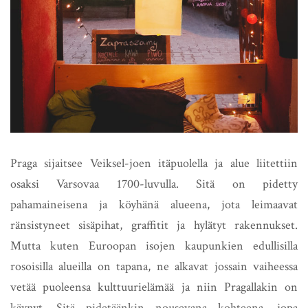
Praga sijaitsee Veiksel-joen itäpuolella ja alue liitettiin
osaksi Varsovaa 1700-luvulla. Sitä on pidetty
pahamaineisena ja köyhänä alueena, jota leimaavat
ränsistyneet sisäpihat, graffitit ja hylätyt rakennukset.
Mutta kuten Euroopan isojen kaupunkien edullisilla
rosoisilla alueilla on tapana, ne alkavat jossain vaiheessa
vetää puoleensa kulttuurielämää ja niin Pragallakin on
käynyt. Sitä pidetäänkin nousevana kohteena, jopa