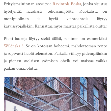
Erityismaininnan ansaitsee
Ravintola Boska
, jonka sisustus
hyödyntää hauskasti tehdasmiljöötä. Ruokalista on
monipuolinen ja hyviä vaihtoehtoja löytyy
kasvissyöjällekin. Kannattaa myös maistaa paikallista olutta!
Pieni baareja löytyy sieltä täältä, suloinen on esimerkiksi
Wilénska 3
. Se on kotoisan boheemi, mahdottoman rento
ja sopivasti huolittelematon. Paikalla viihtyy pidempäänkin
ja pienen suolaisen syömisen ohella voi maistaa vaikka
paikan omaa olutta.