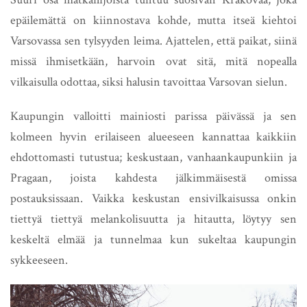
epäilemättä on kiinnostava kohde, mutta itseä kiehtoi
Varsovassa sen tylsyyden leima. Ajattelen, että paikat, siinä
missä ihmisetkään, harvoin ovat sitä, mitä nopealla
vilkaisulla odottaa, siksi halusin tavoittaa Varsovan sielun.
Kaupungin valloitti mainiosti parissa päivässä ja sen
kolmeen hyvin erilaiseen alueeseen kannattaa kaikkiin
ehdottomasti tutustua; keskustaan, vanhaankaupunkiin ja
Pragaan, joista kahdesta jälkimmäisestä omissa
postauksissaan. Vaikka keskustan ensivilkaisussa onkin
tiettyä tiettyä melankolisuutta ja hitautta, löytyy sen
keskeltä elmää ja tunnelmaa kun sukeltaa kaupungin
sykkeeseen.