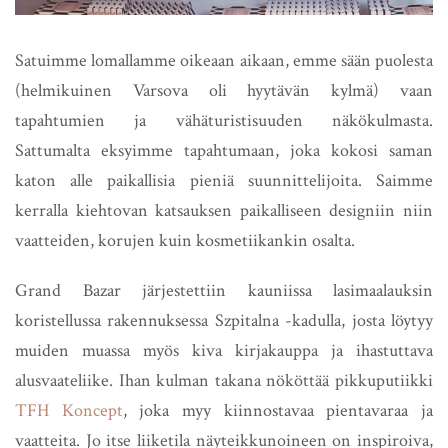
Satuimme lomallamme oikeaan aikaan, emme sään puolesta
(helmikuinen Varsova oli hyytävän kylmä) vaan
tapahtumien ja vähäturistisuuden näkökulmasta.
Sattumalta eksyimme tapahtumaan, joka kokosi saman
katon alle paikallisia pieniä suunnittelijoita. Saimme
kerralla kiehtovan katsauksen paikalliseen designiin niin
vaatteiden, korujen kuin kosmetiikankin osalta.
Grand Bazar järjestettiin kauniissa lasimaalauksin
koristellussa rakennuksessa Szpitalna -kadulla, josta löytyy
muiden muassa myös kiva kirjakauppa ja ihastuttava
alusvaateliike. Ihan kulman takana nököttää pikkuputiikki
TFH Koncept
, joka myy kiinnostavaa pientavaraa ja
vaatteita. Jo itse liiketila näyteikkunoineen on inspiroiva,