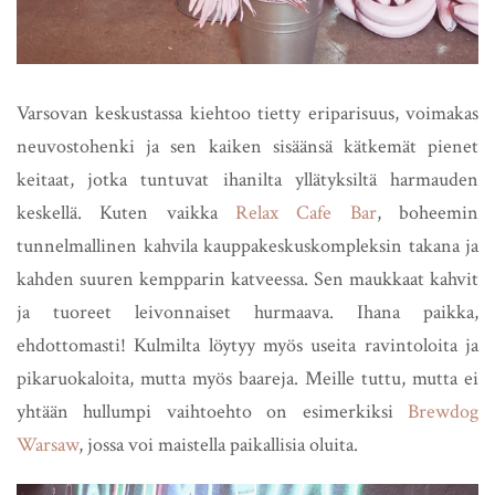
Varsovan keskustassa kiehtoo tietty eriparisuus, voimakas
neuvostohenki ja sen kaiken sisäänsä kätkemät pienet
keitaat, jotka tuntuvat ihanilta yllätyksiltä harmauden
keskellä. Kuten vaikka
Relax Cafe Bar
, boheemin
tunnelmallinen kahvila kauppakeskuskompleksin takana ja
kahden suuren kempparin katveessa. Sen maukkaat kahvit
ja tuoreet leivonnaiset hurmaava. Ihana paikka,
ehdottomasti! Kulmilta löytyy myös useita ravintoloita ja
pikaruokaloita, mutta myös baareja. Meille tuttu, mutta ei
yhtään hullumpi vaihtoehto on esimerkiksi
Brewdog
Warsaw
, jossa voi maistella paikallisia oluita.