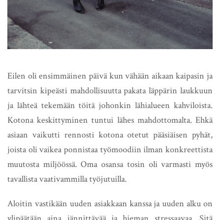
Eilen oli ensimmäinen päivä kun vähään aikaan kaipasin ja
tarvitsin kipeästi mahdollisuutta pakata läppärin laukkuun
ja lähteä tekemään töitä johonkin lähialueen kahviloista.
Kotona keskittyminen tuntui lähes mahdottomalta. Ehkä
asiaan vaikutti rennosti kotona otetut pääsiäisen pyhät,
joista oli vaikea ponnistaa työmoodiin ilman konkreettista
muutosta miljöössä. Oma osansa tosin oli varmasti myös
tavallista vaativammilla työjutuilla.
Aloitin vastikään uuden asiakkaan kanssa ja uuden alku on
ylipäätään aina jännittävää ja hieman stressaavaa. Sitä