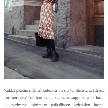
Vaikka pääsäinen(kin) kuluikin varsin tavallisissa ja tylsissä
kotimerkeissä, oli kantavana teemana support your local,
eli pyrimme asioimaan paikallisten yrittäjien luona.