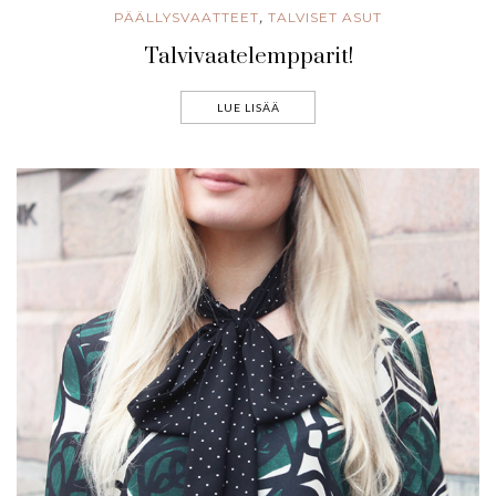
PÄÄLLYSVAATTEET
TALVISET ASUT
,
Talvivaatelempparit!
LUE LISÄÄ