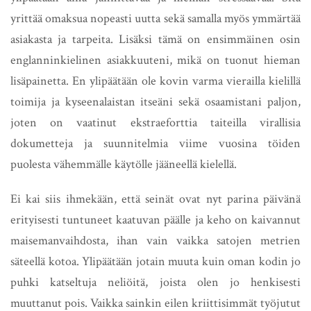
yrittää omaksua nopeasti uutta sekä samalla myös ymmärtää
asiakasta ja tarpeita. Lisäksi tämä on ensimmäinen osin
englanninkielinen asiakkuuteni, mikä on tuonut hieman
lisäpainetta. En ylipäätään ole kovin varma vierailla kielillä
toimija ja kyseenalaistan itseäni sekä osaamistani paljon,
joten on vaatinut ekstraeforttia taiteilla virallisia
dokumetteja ja suunnitelmia viime vuosina töiden
puolesta vähemmälle käytölle jääneellä kielellä.
Ei kai siis ihmekään, että seinät ovat nyt parina päivänä
erityisesti tuntuneet kaatuvan päälle ja keho on kaivannut
maisemanvaihdosta, ihan vain vaikka satojen metrien
säteellä kotoa. Ylipäätään jotain muuta kuin oman kodin jo
puhki katseltuja neliöitä, joista olen jo henkisesti
muuttanut pois. Vaikka sainkin eilen kriittisimmät työjutut