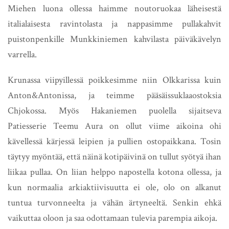
Miehen luona ollessa haimme noutoruokaa läheisestä
italialaisesta ravintolasta ja nappasimme pullakahvit
puistonpenkille Munkkiniemen kahvilasta päiväkävelyn
varrella.
Krunassa viipyillessä poikkesimme niin Olkkarissa kuin
Anton&Antonissa, ja teimme pääsäissuklaaostoksia
Chjokossa. Myös Hakaniemen puolella sijaitseva
Patiesserie Teemu Aura on ollut viime aikoina ohi
kävellessä kärjessä leipien ja pullien ostopaikkana. Tosin
täytyy myöntää, että näinä kotipäivinä on tullut syötyä ihan
liikaa pullaa. On liian helppo napostella kotona ollessa, ja
kun normaalia arkiaktiivisuutta ei ole, olo on alkanut
tuntua turvonneelta ja vähän ärtyneeltä. Senkin ehkä
vaikuttaa oloon ja saa odottamaan tulevia parempia aikoja.