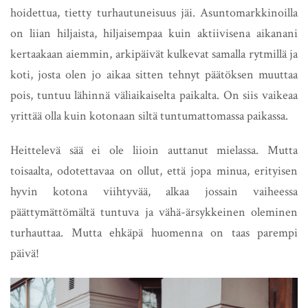
hoidettua, tietty turhautuneisuus jäi. Asuntomarkkinoilla
on liian hiljaista, hiljaisempaa kuin aktiivisena aikanani
kertaakaan aiemmin, arkipäivät kulkevat samalla rytmillä ja
koti, josta olen jo aikaa sitten tehnyt päätöksen muuttaa
pois, tuntuu lähinnä väliaikaiselta paikalta. On siis vaikeaa
yrittää olla kuin kotonaan siltä tuntumattomassa paikassa.
Heittelevä sää ei ole liioin auttanut mielassa. Mutta
toisaalta, odotettavaa on ollut, että jopa minua, erityisen
hyvin kotona viihtyvää, alkaa jossain vaiheessa
päättymättömältä tuntuva ja vähä-ärsykkeinen oleminen
turhauttaa. Mutta ehkäpä huomenna on taas parempi
päivä!