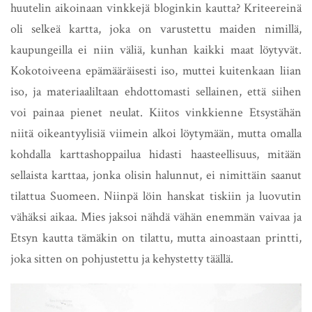
huutelin aikoinaan vinkkejä bloginkin kautta? Kriteereinä
oli selkeä kartta, joka on varustettu maiden nimillä,
kaupungeilla ei niin väliä, kunhan kaikki maat löytyvät.
Kokotoiveena epämääräisesti iso, muttei kuitenkaan liian
iso, ja materiaaliltaan ehdottomasti sellainen, että siihen
voi painaa pienet neulat. Kiitos vinkkienne Etsystähän
niitä oikeantyylisiä viimein alkoi löytymään, mutta omalla
kohdalla karttashoppailua hidasti haasteellisuus, mitään
sellaista karttaa, jonka olisin halunnut, ei nimittäin saanut
tilattua Suomeen. Niinpä löin hanskat tiskiin ja luovutin
vähäksi aikaa. Mies jaksoi nähdä vähän enemmän vaivaa ja
Etsyn kautta tämäkin on tilattu, mutta ainoastaan printti,
joka sitten on pohjustettu ja kehystetty täällä.