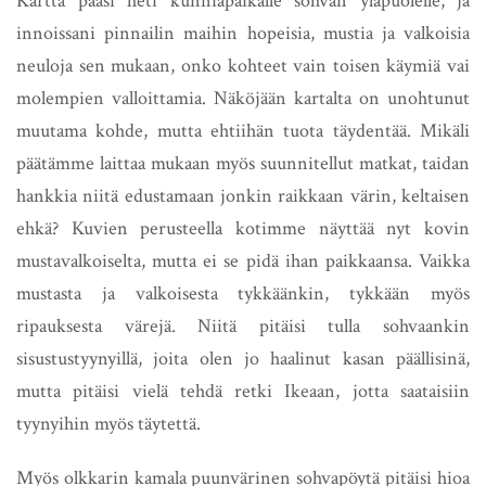
Kartta pääsi heti kunniapaikalle sohvan yläpuolelle, ja
innoissani pinnailin maihin hopeisia, mustia ja valkoisia
neuloja sen mukaan, onko kohteet vain toisen käymiä vai
molempien valloittamia. Näköjään kartalta on unohtunut
muutama kohde, mutta ehtiihän tuota täydentää. Mikäli
päätämme laittaa mukaan myös suunnitellut matkat, taidan
hankkia niitä edustamaan jonkin raikkaan värin, keltaisen
ehkä? Kuvien perusteella kotimme näyttää nyt kovin
mustavalkoiselta, mutta ei se pidä ihan paikkaansa. Vaikka
mustasta ja valkoisesta tykkäänkin, tykkään myös
ripauksesta värejä. Niitä pitäisi tulla sohvaankin
sisustustyynyillä, joita olen jo haalinut kasan päällisinä,
mutta pitäisi vielä tehdä retki Ikeaan, jotta saataisiin
tyynyihin myös täytettä.
Myös olkkarin kamala puunvärinen sohvapöytä pitäisi hioa