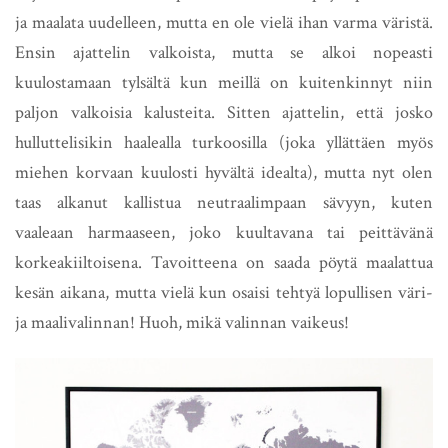
ja maalata uudelleen, mutta en ole vielä ihan varma väristä.
Ensin ajattelin valkoista, mutta se alkoi nopeasti
kuulostamaan tylsältä kun meillä on kuitenkinnyt niin
paljon valkoisia kalusteita. Sitten ajattelin, että josko
hulluttelisikin haalealla turkoosilla (joka yllättäen myös
miehen korvaan kuulosti hyvältä idealta), mutta nyt olen
taas alkanut kallistua neutraalimpaan sävyyn, kuten
vaaleaan harmaaseen, joko kuultavana tai peittävänä
korkeakiiltoisena. Tavoitteena on saada pöytä maalattua
kesän aikana, mutta vielä kun osaisi tehtyä lopullisen väri-
ja maalivalinnan! Huoh, mikä valinnan vaikeus!