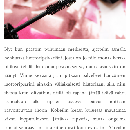
Nyt kun päästiin puhumaan meikeistä, ajattelin samalla
hehkuttaa luottoripsiväriäni, josta on jo niin monta kertaa
pitänyt tehdä ihan oma postauksensa, mutta asia vain on
jäänyt. Viime keväänä jätin pitkään palvelleet Lancômen
luottoripsarini ainakin väliaikaisesti historiaan, sillä niin
ihania kuin olivatkin, niillä oli tapana jättää ikävä tahra
kulmaluun alle ripsien osuessa päivän mittaan
rasvoittuvaan ihoon. Kokeilin kesän kuluessa muutamaa
kivan lopputuloksen jättävää ripsaria, mutta ongelma
tuntui seuraavaan aina siihen asti kunnes ostin L’Oréalin