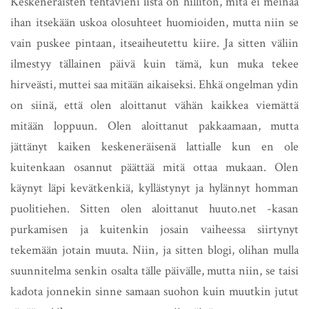
Keskeneräisten tehtävieni lista on hillitön, mitä ei meinaa
ihan itsekään uskoa olosuhteet huomioiden, mutta niin se
vain puskee pintaan, itseaiheutettu kiire. Ja sitten väliin
ilmestyy tällainen päivä kuin tämä, kun muka tekee
hirveästi, muttei saa mitään aikaiseksi. Ehkä ongelman ydin
on siinä, että olen aloittanut vähän kaikkea viemättä
mitään loppuun. Olen aloittanut pakkaamaan, mutta
jättänyt kaiken keskeneräisenä lattialle kun en ole
kuitenkaan osannut päättää mitä ottaa mukaan. Olen
käynyt läpi kevätkenkiä, kyllästynyt ja hylännyt homman
puolitiehen. Sitten olen aloittanut huuto.net -kasan
purkamisen ja kuitenkin josain vaiheessa siirtynyt
tekemään jotain muuta. Niin, ja sitten blogi, olihan mulla
suunnitelma senkin osalta tälle päivälle, mutta niin, se taisi
kadota jonnekin sinne samaan suohon kuin muutkin jutut