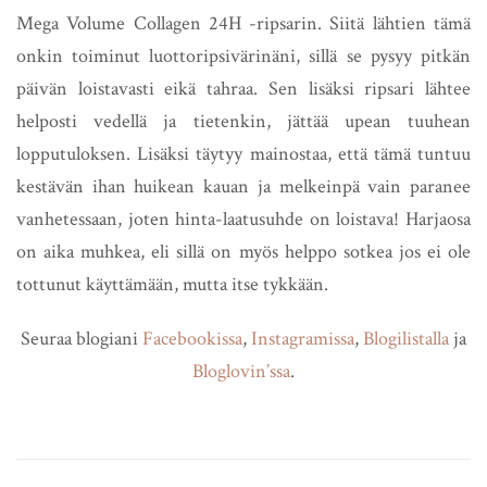
Mega Volume Collagen 24H -ripsarin. Siitä lähtien tämä
onkin toiminut luottoripsivärinäni, sillä se pysyy pitkän
päivän loistavasti eikä tahraa. Sen lisäksi ripsari lähtee
helposti vedellä ja tietenkin, jättää upean tuuhean
lopputuloksen. Lisäksi täytyy mainostaa, että tämä tuntuu
kestävän ihan huikean kauan ja melkeinpä vain paranee
vanhetessaan, joten hinta-laatusuhde on loistava! Harjaosa
on aika muhkea, eli sillä on myös helppo sotkea jos ei ole
tottunut käyttämään, mutta itse tykkään.
Seuraa blogiani
Facebookissa
,
Instagramissa
,
Blogilistalla
ja
Bloglovin’ssa
.