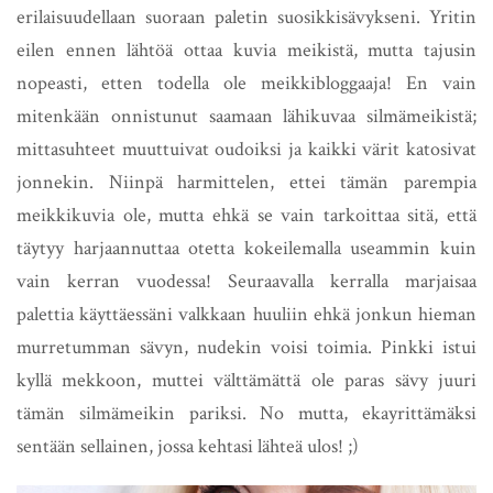
erilaisuudellaan suoraan paletin suosikkisävykseni. Yritin
eilen ennen lähtöä ottaa kuvia meikistä, mutta tajusin
nopeasti, etten todella ole meikkibloggaaja! En vain
mitenkään onnistunut saamaan lähikuvaa silmämeikistä;
mittasuhteet muuttuivat oudoiksi ja kaikki värit katosivat
jonnekin. Niinpä harmittelen, ettei tämän parempia
meikkikuvia ole, mutta ehkä se vain tarkoittaa sitä, että
täytyy harjaannuttaa otetta kokeilemalla useammin kuin
vain kerran vuodessa! Seuraavalla kerralla marjaisaa
palettia käyttäessäni valkkaan huuliin ehkä jonkun hieman
murretumman sävyn, nudekin voisi toimia. Pinkki istui
kyllä mekkoon, muttei välttämättä ole paras sävy juuri
tämän silmämeikin pariksi. No mutta, ekayrittämäksi
sentään sellainen, jossa kehtasi lähteä ulos! ;)