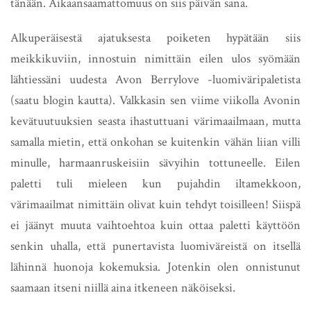
tänään. Aikaansaamattomuus on siis päivän sana.
Alkuperäisestä ajatuksesta poiketen hypätään siis
meikkikuviin, innostuin nimittäin eilen ulos syömään
lähtiessäni uudesta Avon Berrylove -luomiväripaletista
(saatu blogin kautta). Valkkasin sen viime viikolla Avonin
kevätuutuuksien seasta ihastuttuani värimaailmaan, mutta
samalla mietin, että onkohan se kuitenkin vähän liian villi
minulle, harmaanruskeisiin sävyihin tottuneelle. Eilen
paletti tuli mieleen kun pujahdin iltamekkoon,
värimaailmat nimittäin olivat kuin tehdyt toisilleen! Siispä
ei jäänyt muuta vaihtoehtoa kuin ottaa paletti käyttöön
senkin uhalla, että punertavista luomiväreistä on itsellä
lähinnä huonoja kokemuksia. Jotenkin olen onnistunut
saamaan itseni niillä aina itkeneen näköiseksi.