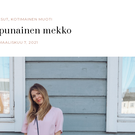
ASUT
,
KOTIMAINEN MUOTI
npunainen mekko
MAALISKUU 7, 2021