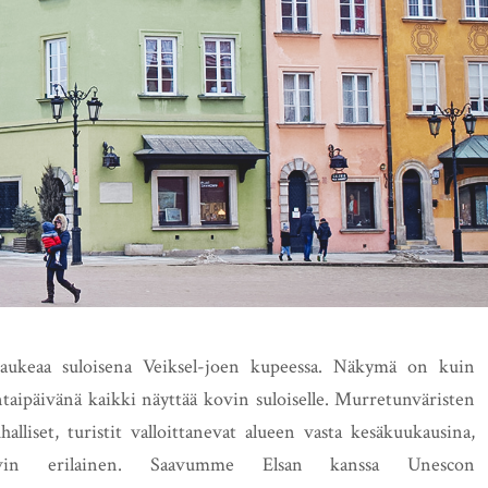
aukeaa suloisena Veiksel-joen kupeessa. Näkymä on kuin
taipäivänä kaikki näyttää kovin suloiselle. Murretunväristen
lliset, turistit valloittanevat alueen vasta kesäkuukausina,
in erilainen. Saavumme Elsan kanssa Unescon