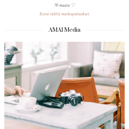
70 maata ♡
Katso täältä matkapostaukset.
AMAI Media